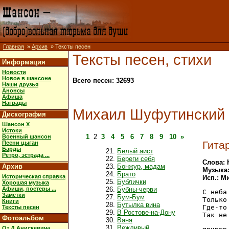
Главная
»
Архив
» Тексты песен
Тексты песен, стихи
Информация
Новости
Новое в шансоне
Всего песен: 32693
Наши друзья
Анонсы
Афиша
Награды
Михаил Шуфутинский
Дискография
Шансон X
Истоки
1
2
3
4
5
6
7
8
9
10
»
Военный шансон
Гита
Песни цыган
Барды
Белый аист
Ретро, эстрада ...
Береги себя
Слова: 
Архив
Бонжур, мадам
Музыка:
Брато
Историческая справка
Исп.: 
Бублички
Хорошая музыка
Афиши, постеры ...
Бубны-черви
С неба
Заметки
Бум-Бум
Только
Книги
Бутылка вина
Где-то
Тексты песен
В Ростове-на-Дону
Так не
Фотоальбом
Ваня
Вежливый
От Д.Анискевича