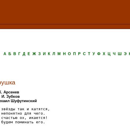
А
Б
В
Г
Д
Е
Ж
З
И
К
Л
М
Н
О
П
Р
С
Т
У
Ф
Х
Ц
Ч
Ш
Э
рушка
К. Арсенев
 И. Зубков
Михаил Шуфутинский
 звёзды так и катятся,

 непонятно для чего.

 счастью ох, икается! 

 будем поминать его.
