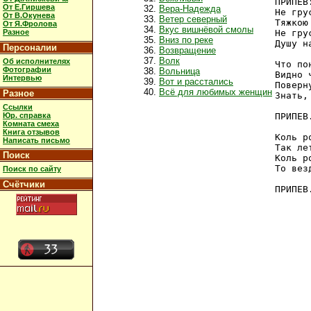
ПРИПЕВ:
От Е.Гиршева
Вера-Надежда
Не гру
От В.Окунева
Ветер северный
Тяжкою
От Я.Фролова
Вкус вишнёвой смолы
Разное
Не гру
Вниз по реке
Душу н
Персоналии
Возвращение
Волк
Об исполнителях
Что по
Фотографии
Вольница
Видно 
Интервью
Вот и расстались
Поверн
Всё для любимых женщин
Разное
Знать,
Ссылки
Юр. справка
ПРИПЕВ.
Комната смеха
Книга отзывов
Коль р
Написать письмо
Так ле
Поиск
Коль р
То вез
Поиск по сайту
Счётчики