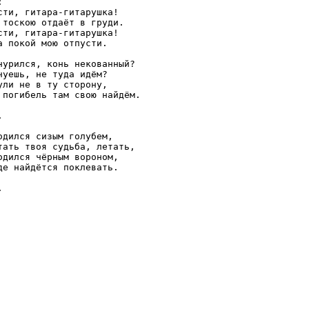


сти, гитара-гитарушка!

 тоскою отдаёт в груди.

сти, гитара-гитарушка!

а покой мою отпусти.

нурился, конь некованный?

чуешь, не туда идём?

ули не в ту сторону,

 погибель там свою найдём.



одился сизым голубем,

тать твоя судьба, летать,

одился чёрным вороном,

де найдётся поклевать.
