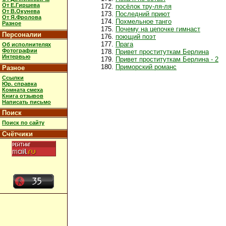
От Е.Гиршева
посёлок тру-ля-ля
От В.Окунева
Последний приют
От Я.Фролова
Похмельное танго
Разное
Почему на цепочке гимнаст
Персоналии
поющий поэт
Прага
Об исполнителях
Фотографии
Привет проституткам Берлина
Интервью
Привет проституткам Берлина - 2
Приморский романс
Разное
Ссылки
Юр. справка
Комната смеха
Книга отзывов
Написать письмо
Поиск
Поиск по сайту
Счётчики