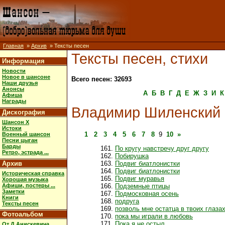
Главная
»
Архив
» Тексты песен
Тексты песен, стихи
Информация
Новости
Новое в шансоне
Всего песен: 32693
Наши друзья
Анонсы
А
Б
В
Г
Д
Е
Ж
З
И
К
Афиша
Награды
Владимир Шиленский
Дискография
Шансон X
Истоки
1
2
3
4
5
6
7
8
9
10
»
Военный шансон
Песни цыган
Барды
По кругу навстречу друг другу
Ретро, эстрада ...
Побирушка
Архив
Подвиг биатлонистки
Подвиг биатлонистки
Историческая справка
Подвиг муравья
Хорошая музыка
Афиши, постеры ...
Подземные птицы
Заметки
Подмосковная осень
Книги
подруга
Тексты песен
позволь мне остатца в твоих глаза
Фотоальбом
пока мы играли в любовь
Пока я не остыл
От Д.Анискевича