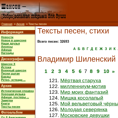
Главная
»
Архив
» Тексты песен
Тексты песен, стихи
Информация
Новости
Новое в шансоне
Всего песен: 32693
Наши друзья
Анонсы
А
Б
В
Г
Д
Е
Ж
З
И
К
Афиша
Награды
Владимир Шиленский
Дискография
Шансон X
Истоки
1
2
3
4
5
6
7
8
9
10
»
Военный шансон
Песни цыган
Барды
Мёртвая старуха
Ретро, эстрада ...
милленниум-мотив
Архив
Историческая справка
Мир моих фантазий
Хорошая музыка
Мишка косолапый
Афиши, постеры ...
Заметки
Мой вельветовый чёрны
Книги
Тексты песен
Молодая северянка
Фотоальбом
Московские девушки
От Д.Анискевича