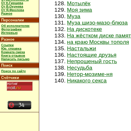
Мотылёк
От Е.Гиршева
От В.Окунева
Моя зима
От Я.Фролова
Разное
Муза
Персоналии
Муза шизо-мазо-блюза
Об исполнителях
На дискотеке
Фотографии
Интервью
На жёстком диске памя
Разное
на краю Москвы тополя
Ссылки
Настальжи
Юр. справка
Комната смеха
Настоящие друзья
Книга отзывов
Написать письмо
Непрошеный гость
Поиск
Несудьба
Поиск по сайту
Нетор-мозиме-ня
Счётчики
Никакого секса