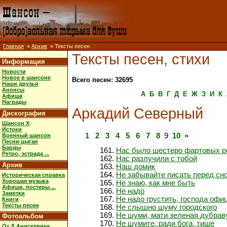
Главная
»
Архив
» Тексты песен
Тексты песен, стихи
Информация
Новости
Новое в шансоне
Всего песен: 32695
Наши друзья
Анонсы
А
Б
В
Г
Д
Е
Ж
З
И
К
Афиша
Награды
Аркадий Северный
Дискография
Шансон X
Истоки
1
2
3
4
5
6
7
8
9
10
»
Военный шансон
Песни цыган
Барды
Нас было шестеро фартовых 
Ретро, эстрада ...
Нас разлучили с тобой
Архив
Наш домик
Не забывайте писать перед сн
Историческая справка
Хорошая музыка
Не знаю, как мне быть
Афиши, постеры ...
Не надо
Заметки
Не надо грустить, господа офи
Книги
Тексты песен
Не слышно шуму городского
Не шуми, мати зеленая дубра
Фотоальбом
Не шумите, ради бога, тише
От Д.Анискевича