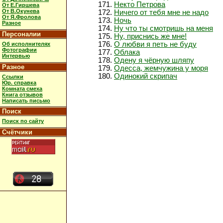
Некто Петрова
От Е.Гиршева
От В.Окунева
Ничего от тебя мне не надо
От Я.Фролова
Ночь
Разное
Ну что ты смотришь на меня
Персоналии
Ну, приснись же мне!
О любви я петь не буду
Об исполнителях
Фотографии
Облака
Интервью
Одену я чёрную шляпу
Разное
Одесса, жемчужина у моря
Одинокий скрипач
Ссылки
Юр. справка
Комната смеха
Книга отзывов
Написать письмо
Поиск
Поиск по сайту
Счётчики