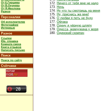
От Е.Гиршева
Ничего от тебя мне не надо
От В.Окунева
Ночь
От Я.Фролова
Ну что ты смотришь на меня
Разное
Ну, приснись же мне!
Персоналии
О любви я петь не буду
Облака
Об исполнителях
Фотографии
Одену я чёрную шляпу
Интервью
Одесса, жемчужина у моря
Одинокий скрипач
Разное
Ссылки
Юр. справка
Комната смеха
Книга отзывов
Написать письмо
Поиск
Поиск по сайту
Счётчики