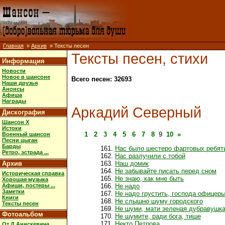
Главная
»
Архив
» Тексты песен
Тексты песен, стихи
Информация
Новости
Новое в шансоне
Всего песен: 32693
Наши друзья
Анонсы
Афиша
Награды
Аркадий Северный
Дискография
Шансон X
Истоки
1
2
3
4
5
6
7
8
9
10
»
Военный шансон
Песни цыган
Барды
Нас было шестеро фартовых ребят
Ретро, эстрада ...
Нас разлучили с тобой
Архив
Наш домик
Не забывайте писать перед сном
Историческая справка
Не знаю, как мне быть
Хорошая музыка
Афиши, постеры ...
Не надо
Заметки
Не надо грустить, господа офицер
Книги
Не слышно шуму городского
Тексты песен
Не шуми, мати зеленая дубравушк
Фотоальбом
Не шумите, ради бога, тише
Некто Петрова
От Д.Анискевича