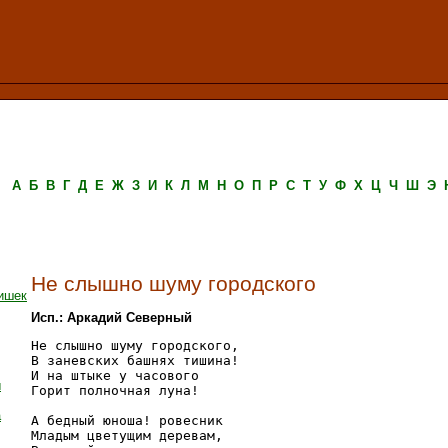
А
Б
В
Г
Д
Е
Ж
З
И
К
Л
М
Н
О
П
Р
С
Т
У
Ф
Х
Ц
Ч
Ш
Э
Не слышно шуму городского
ишек
Исп.: Аркадий Северный
Не слышно шуму городского,

В заневских башнях тишина!

И на штыке у часового

ы
Горит полночная луна!

а
А бедный юноша! ровесник

Младым цветущим деревам,
