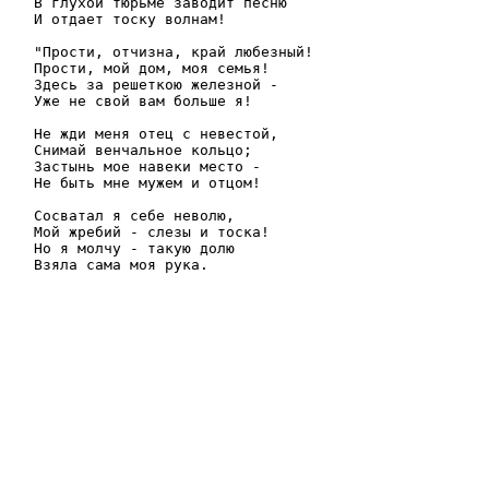
В глухой тюрьме заводит песню

И отдает тоску волнам!

"Прости, отчизна, край любезный!

Прости, мой дом, моя семья!

Здесь за решеткою железной -

Уже не свой вам больше я!

Не жди меня отец с невестой,

Снимай венчальное кольцо;

Застынь мое навеки место -

Не быть мне мужем и отцом!

Сосватал я себе неволю,

Мой жребий - слезы и тоска!

Но я молчу - такую долю

Взяла сама моя рука.
