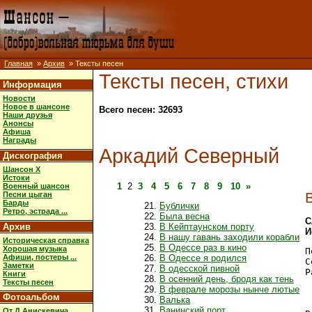
Главная
»
Архив
» Тексты песен
Тексты песен, стихи
Информация
Новости
Новое в шансоне
Всего песен: 32693
Наши друзья
Анонсы
Афиша
Награды
Аркадий Северный
Дискография
Шансон X
Истоки
1
2
3
4
5
6
7
8
9
10
»
Военный шансон
Песни цыган
Барды
Бублички
Ретро, эстрада ...
Была весна
С
Архив
В Кейптаунском порту
И
В нашу гавань заходили корабли
Историческая справка
В Одессе раз в кино
Хорошая музыка
П
Афиши, постеры ...
В Одессе я родился
С
Заметки
В одесской пивной
Р
Книги
В осенний день, бродя как тень
 
Тексты песен
В феврале морозы нынче лютые
 
Фотоальбом
Валька
Ванинский порт
От Д.Анискевича