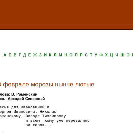
А
Б
В
Г
Д
Е
Ж
З
И
К
Л
М
Н
О
П
Р
С
Т
У
Ф
Х
Ц
Ч
Ш
Э
В феврале морозы нынче лютые
лова: В. Раменский
сп.: Аркадий Северный
есня для Ивановичей и

ергея Ивановича, Николаю

аменскому, Володе Тихомирову

           и всем, кому уже перевалило

           за сорок...
