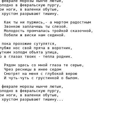
 феврале морозы нынче лютые,

олодно в февральскую пургу,

ои ноги, в валенки обутые,

 хрустом разрывают тишину.

  Как ты ни пуржись,- а мартом радостным

  Звонкою заплачешь ты слезой.

  Молодость промчалась тройкой сказочной,

  Побели ж виски нам сединой.

 пока прохожие сутулятся,

лубже нос свой пряча в воротник,

утким холодм объята улица,

о в глазах твоих - тепла родник.

  Рядом здесь со мной глаза те серые,

  Чрез ресницы в инее седом

  Смотрят на меня с глубокой верою

  И чуть-чуть с грустинкой о былом.

 феврале морозы нынче лютые,

олодно в февральскую пургу,

ои ноги, в валенки обутые,
