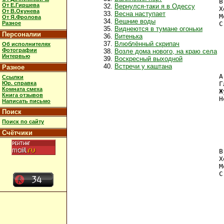
В
От Е.Гиршева
Вернулся-таки я в Одессу
Х
От В.Окунева
Весна наступает
М
От Я.Фролова
Вешние воды
Разное
С
Виднеются в тумане огоньки
Персоналии
Витенька
 
Влюблённый скрипач
Об исполнителях
 
Фотографии
Возле дома нового, на краю села
 
Интервью
Воскресный выходной
 
Встречи у каштана
Разное
А
Ссылки
Юр. справка
Г
Комната смеха
Ж
Книга отзывов
Н
Написать письмо
Поиск
 
 
Поиск по сайту
 
Счётчики
 
В
Х
М