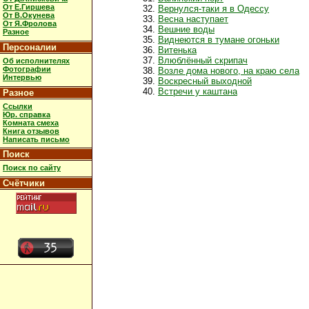
От Е.Гиршева
Вернулся-таки я в Одессу
От В.Окунева
Весна наступает
От Я.Фролова
Вешние воды
Разное
Виднеются в тумане огоньки
Персоналии
Витенька
Влюблённый скрипач
Об исполнителях
Фотографии
Возле дома нового, на краю села
Интервью
Воскресный выходной
Встречи у каштана
Разное
Ссылки
Юр. справка
Комната смеха
Книга отзывов
Написать письмо
Поиск
Поиск по сайту
Счётчики