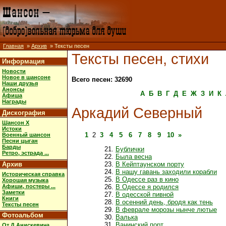
Главная
»
Архив
» Тексты песен
Тексты песен, стихи
Информация
Новости
Новое в шансоне
Всего песен: 32690
Наши друзья
Анонсы
А
Б
В
Г
Д
Е
Ж
З
И
К
Афиша
Награды
Аркадий Северный
Дискография
Шансон X
Истоки
1
2
3
4
5
6
7
8
9
10
»
Военный шансон
Песни цыган
Барды
Бублички
Ретро, эстрада ...
Была весна
Архив
В Кейптаунском порту
В нашу гавань заходили корабли
Историческая справка
В Одессе раз в кино
Хорошая музыка
Афиши, постеры ...
В Одессе я родился
Заметки
В одесской пивной
Книги
В осенний день, бродя как тень
Тексты песен
В феврале морозы нынче лютые
Фотоальбом
Валька
Ванинский порт
От Д.Анискевича