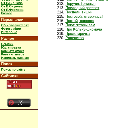
От Е.Гиршева
Поручик Голицын
От В.Окунева
Последний рассвет
От Я.Фролова
Поспели вишни
Разное
Постовой, отвернись!
Персоналии
Постой, паровоз
Поют гитары вам
Об исполнителях
Фотографии
Про Кольку-ширмача
Интервью
Пролетарочка
Равенство
Разное
Ссылки
Юр. справка
Комната смеха
Книга отзывов
Написать письмо
Поиск
Поиск по сайту
Счётчики