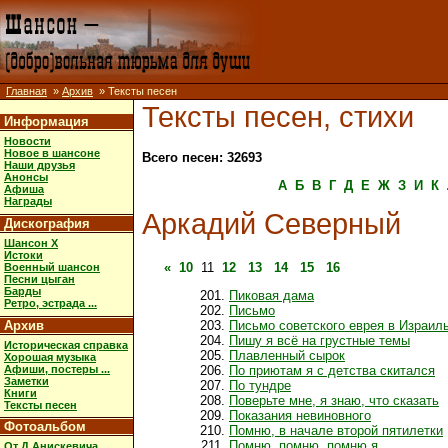
Главная
»
Архив
» Тексты песен
Тексты песен, стихи
Информация
Новости
Новое в шансоне
Всего песен: 32693
Наши друзья
Анонсы
А
Б
В
Г
Д
Е
Ж
З
И
К
Афиша
Награды
Аркадий Северный
Дискография
Шансон X
Истоки
«
10
11
12
13
14
15
16
Военный шансон
Песни цыган
Барды
Пиковая дама
Ретро, эстрада ...
Письмо
Архив
Письмо советского еврея в Израил
Пишу я всё на грустные темы
Историческая справка
Плавленный сырок
Хорошая музыка
Афиши, постеры ...
По приютам я с детства скитался
Заметки
По тундре
Книги
Поверьте мне, я знаю, что сказать
Тексты песен
Показания невиновного
Фотоальбом
Помню, в начале второй пятилетки
Помню, помню, помню я
От Д.Анискевича