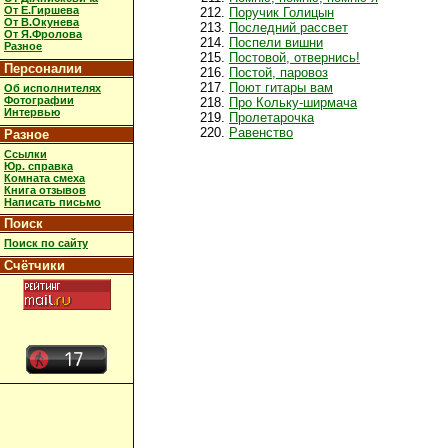
От Е.Гиршева
Поручик Голицын
От В.Окунева
Последний рассвет
От Я.Фролова
Поспели вишни
Разное
Постовой, отвернись!
Персоналии
Постой, паровоз
Поют гитары вам
Об исполнителях
Фотографии
Про Кольку-ширмача
Интервью
Пролетарочка
Равенство
Разное
Ссылки
Юр. справка
Комната смеха
Книга отзывов
Написать письмо
Поиск
Поиск по сайту
Счётчики