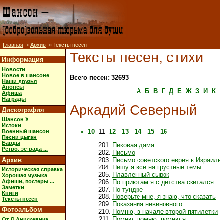
Главная
»
Архив
» Тексты песен
Тексты песен, стихи
Информация
Новости
Новое в шансоне
Всего песен: 32693
Наши друзья
Анонсы
А
Б
В
Г
Д
Е
Ж
З
И
К
Афиша
Награды
Аркадий Северный
Дискография
Шансон X
Истоки
«
10
11
12
13
14
15
16
Военный шансон
Песни цыган
Барды
Пиковая дама
Ретро, эстрада ...
Письмо
Архив
Письмо советского еврея в Израил
Пишу я всё на грустные темы
Историческая справка
Плавленный сырок
Хорошая музыка
Афиши, постеры ...
По приютам я с детства скитался
Заметки
По тундре
Книги
Поверьте мне, я знаю, что сказать
Тексты песен
Показания невиновного
Фотоальбом
Помню, в начале второй пятилетки
Помню, помню, помню я
От Д.Анискевича