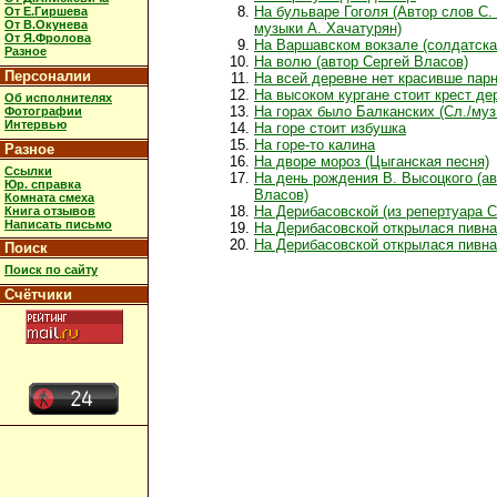
На бульваре Гоголя (Автор слов С.
От Е.Гиршева
От В.Окунева
музыки А. Хачатурян)
От Я.Фролова
На Варшавском вокзале (солдатска
Разное
На волю (автор Сергей Власов)
Персоналии
На всей деревне нет красивше пар
На высоком кургане стоит крест д
Об исполнителях
На горах было Балканских (Сл./муз
Фотографии
Интервью
На горе стоит избушка
На горе-то калина
Разное
На дворе мороз (Цыганская песня)
Ссылки
На день рождения В. Высоцкого (ав
Юр. справка
Власов)
Комната смеха
На Дерибасовской (из репертуара С
Книга отзывов
Написать письмо
На Дерибасовской открылася пивн
На Дерибасовской открылася пивная
Поиск
Поиск по сайту
Счётчики