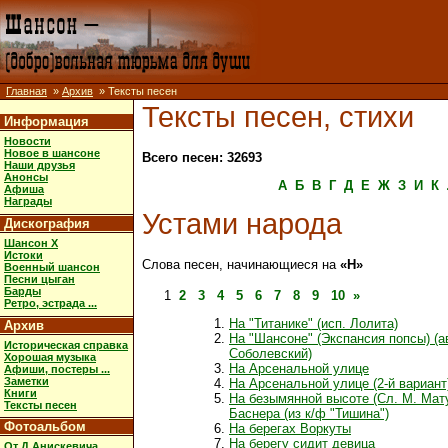
Главная
»
Архив
» Тексты песен
Тексты песен, стихи
Информация
Новости
Новое в шансоне
Всего песен: 32693
Наши друзья
Анонсы
А
Б
В
Г
Д
Е
Ж
З
И
К
Афиша
Награды
Устами народа
Дискография
Шансон X
Истоки
Слова песен, начинающиеся на
«Н»
Военный шансон
Песни цыган
Барды
1
2
3
4
5
6
7
8
9
10
»
Ретро, эстрада ...
На "Титанике" (исп. Лолита)
Архив
На "Шансоне" (Экспансия попсы) (а
Историческая справка
Соболевский)
Хорошая музыка
На Арсенальной улице
Афиши, постеры ...
Заметки
На Арсенальной улице (2-й вариант
Книги
На безымянной высоте (Сл. М. Мату
Тексты песен
Баснера (из к/ф "Тишина")
Фотоальбом
На берегах Воркуты
На берегу сидит девица
От Д.Анискевича