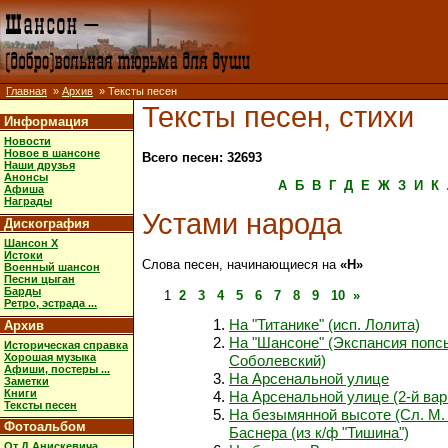
Главная
»
Архив
» Тексты песен
Тексты песен, стихи
Информация
Новости
Новое в шансоне
Всего песен: 32693
Наши друзья
Анонсы
А
Б
В
Г
Д
Е
Ж
З
И
К
Афиша
Награды
Устами народа
Дискография
Шансон X
Истоки
Слова песен, начинающиеся на
«Н»
Военный шансон
Песни цыган
Барды
1
2
3
4
5
6
7
8
9
10
»
Ретро, эстрада ...
На "Титанике" (исп. Лолита)
Архив
На "Шансоне" (Экспансия попсы
Историческая справка
Хорошая музыка
Соболевский)
Афиши, постеры ...
На Арсенальной улице
Заметки
Книги
На Арсенальной улице (2-й вар
Тексты песен
На безымянной высоте (Сл. М. 
Фотоальбом
Баснера (из к/ф "Тишина")
От Д.Анискевича