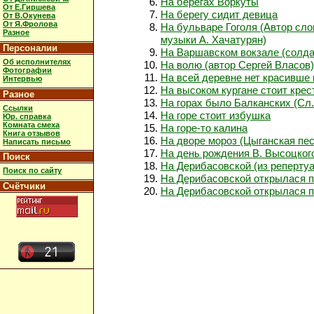
На берегах Воркуты
От Е.Гиршева
На берегу сидит девица
От В.Окунева
От Я.Фролова
На бульваре Гоголя (Автор сло
Разное
музыки А. Хачатурян)
Персоналии
На Варшавском вокзале (солда
Об исполнителях
На волю (автор Сергей Власов)
Фотографии
На всей деревне нет красивше
Интервью
На высоком кургане стоит кре
Разное
На горах было Балканских (Сл.
Ссылки
На горе стоит избушка
Юр. справка
Комната смеха
На горе-то калина
Книга отзывов
На дворе мороз (Цыганская пес
Написать письмо
На день рождения В. Высоцкого
Поиск
На Дерибасовской (из реперту
Поиск по сайту
На Дерибасовской открылася 
Счётчики
На Дерибасовской открылася п