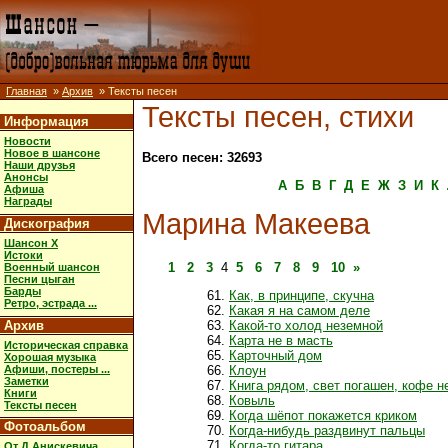
Главная
»
Архив
» Тексты песен
Тексты песен, стихи
Информация
Новости
Новое в шансоне
Всего песен: 32693
Наши друзья
Анонсы
А
Б
В
Г
Д
Е
Ж
З
И
К
Афиша
Награды
Марина Макеева
Дискография
Шансон X
Истоки
1
2
3
4
5
6
7
8
9
10
»
Военный шансон
Песни цыган
Барды
Как, в принципе, скучна
Ретро, эстрада ...
Какая я на самом деле
Архив
Какой-то холод неземной
Карта не в масть
Историческая справка
Карточный дом
Хорошая музыка
Афиши, постеры ...
Клоун
Заметки
Книга рядом, свет погашен, кофе 
Книги
Ковыль
Тексты песен
Когда шёпот покажется криком
Фотоальбом
Когда-нибудь раздвинут пальцы
Когда-то гитара
От Д.Анискевича