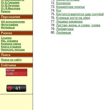
От Е.Гиршева
Колокола
От В.Окунева
Концертное платье
От Я.Фролова
Кот
Разное
Крутится-вертится шар голубой
Персоналии
Куриные когти на обед
Лешева кикимора
Об исполнителях
Фотографии
Листаю жизнь и снова, снова
Интервью
Любавушка
Любимым
Разное
Ссылки
Юр. справка
Комната смеха
Книга отзывов
Написать письмо
Поиск
Поиск по сайту
Счётчики