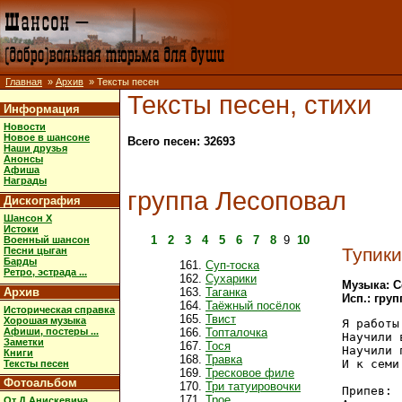
Главная
»
Архив
» Тексты песен
Тексты песен, стихи
Информация
Новости
Новое в шансоне
Всего песен: 32693
Наши друзья
Анонсы
Афиша
Награды
группа Лесоповал
Дискография
Шансон X
Истоки
1
2
3
4
5
6
7
8
9
10
Военный шансон
Тупики
Песни цыган
Барды
Суп-тоска
Ретро, эстрада ...
Сухарики
Музыка: С
Архив
Таганка
Исп.: гру
Таёжный посёлок
Историческая справка
Твист
Хорошая музыка
Я работы
Афиши, постеры ...
Топталочка
Научили 
Заметки
Тося
Научили 
Книги
Травка
И к семи
Тексты песен
Тресковое филе
Фотоальбом
Три татуировочки
Припев:

Трое
От Д.Анискевича