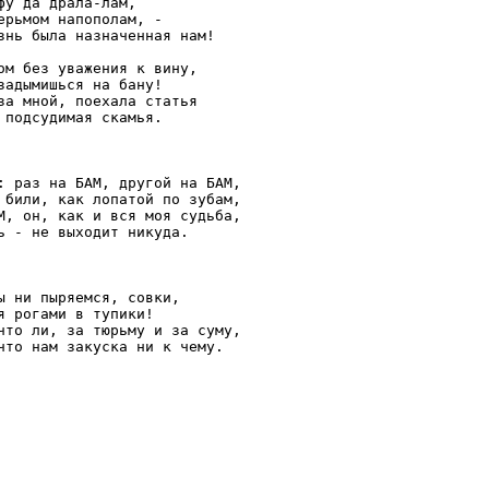
фу да драла-лам,

ерьмом напополам, -

знь была назначенная нам!

ом без уважения к вину,

задымишься на бану!

за мной, поехала статья

 подсудимая скамья.

: раз на БАМ, другой на БАМ,

 били, как лопатой по зубам,

М, он, как и вся моя судьба,

ь - не выходит никуда.

ы ни пыряемся, совки,

я рогами в тупики!

что ли, за тюрьму и за суму,

что нам закуска ни к чему.
