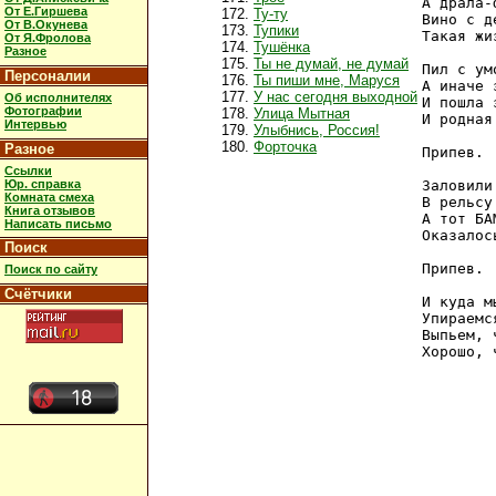
А драла-
От Е.Гиршева
Ту-ту
Вино с д
От В.Окунева
Тупики
Такая жи
От Я.Фролова
Тушёнка
Разное
Ты не думай, не думай
Пил с ум
Персоналии
Ты пиши мне, Маруся
А иначе 
У нас сегодня выходной
Об исполнителях
И пошла 
Фотографии
Улица Мытная
И родная
Интервью
Улыбнись, Россия!
Форточка
Разное
Припев.

Ссылки
Юр. справка
Заловили
Комната смеха
В рельсу
Книга отзывов
А тот БА
Написать письмо
Оказалос
Поиск
Припев.

Поиск по сайту
Счётчики
И куда м
Упираемс
Выпьем, 
Хорошо, 