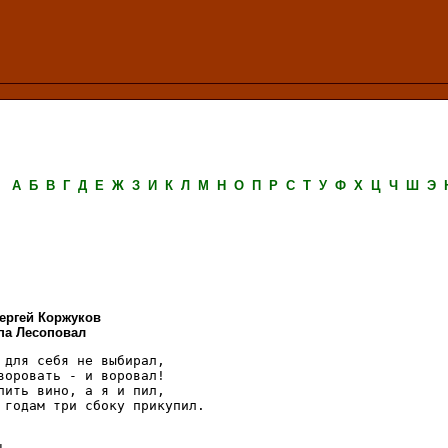
А
Б
В
Г
Д
Е
Ж
З
И
К
Л
М
Н
О
П
Р
С
Т
У
Ф
Х
Ц
Ч
Ш
Э
ергей Коржуков
ппа Лесоповал
 для себя не выбирал,

воровать - и воровал!

пить вино, а я и пил,

 годам три сбоку прикупил.
