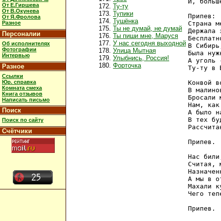
И, больш
От Е.Гиршева
Ту-ту
От В.Окунева
Тупики
Припев:

От Я.Фролова
Тушёнка
Разное
Страна м
Ты не думай, не думай
Держала 
Персоналии
Ты пиши мне, Маруся
Бесплатн
У нас сегодня выходной
Об исполнителях
В Сибирь
Фотографии
Улица Мытная
Была нуж
Интервью
Улыбнись, Россия!
А уголь -
Форточка
Разное
Ту-ту в 
Ссылки
Юр. справка
Конвой в
Комната смеха
В малино
Книга отзывов
Бросали 
Написать письмо
Нам, как
Поиск
А было н
В тех бу
Поиск по сайту
Рассчита
Счётчики
Припев.

Нас били
Считая, 
Назначен
А мы в о
Махали к
Чего теп