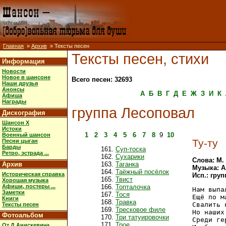
Главная
»
Архив
» Тексты песен
Тексты песен, стихи
Информация
Новости
Новое в шансоне
Всего песен: 32693
Наши друзья
Анонсы
А
Б
В
Г
Д
Е
Ж
З
И
К
Афиша
Награды
группа Лесоповал
Дискография
Шансон X
Истоки
1
2
3
4
5
6
7
8
9
10
Военный шансон
Ту-ту
Песни цыган
Барды
Суп-тоска
Ретро, эстрада ...
Сухарики
Слова: М.
Архив
Таганка
Музыка: А
Таёжный посёлок
Историческая справка
Исп.: гру
Твист
Хорошая музыка
Афиши, постеры ...
Топталочка
Нам выпа
Заметки
Тося
Ещё по м
Книги
Травка
Свалить 
Тексты песен
Тресковое филе
Но наших
Фотоальбом
Три татуировочки
Среди ге
Трое
От Д.Анискевича