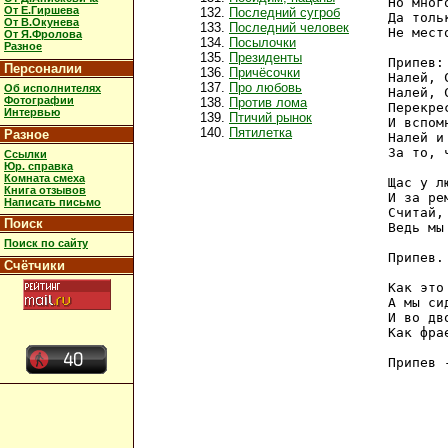
Но мног
От Е.Гиршева
Последний сугроб
Да толь
От В.Окунева
Последний человек
Не мест
От Я.Фролова
Посылочки
Разное
Президенты
Припев:

Персоналии
Причёсочки
Налей, С
Про любовь
Об исполнителях
Налей, С
Фотографии
Против лома
Перекрес
Интервью
Птичий рынок
И вспом
Пятилетка
Разное
Налей и
За то, 
Ссылки
Юр. справка
Комната смеха
Щас у л
Книга отзывов
И за ре
Написать письмо
Считай,
Поиск
Ведь мы
Поиск по сайту
Припев.

Счётчики
Как это
А мы си
И во дв
Как фра
Припев -