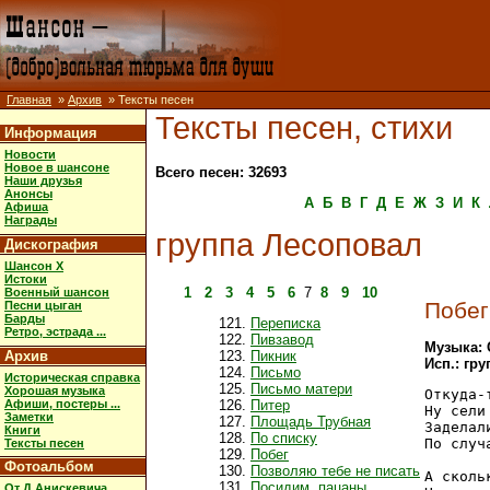
Главная
»
Архив
» Тексты песен
Тексты песен, стихи
Информация
Новости
Новое в шансоне
Всего песен: 32693
Наши друзья
Анонсы
А
Б
В
Г
Д
Е
Ж
З
И
К
Афиша
Награды
группа Лесоповал
Дискография
Шансон X
Истоки
1
2
3
4
5
6
7
8
9
10
Военный шансон
Побег
Песни цыган
Барды
Переписка
Ретро, эстрада ...
Пивзавод
Музыка: 
Архив
Пикник
Исп.: гр
Письмо
Историческая справка
Письмо матери
Хорошая музыка
Откуда-
Афиши, постеры ...
Питер
Ну сели
Заметки
Площадь Трубная
Заделал
Книги
По списку
По случ
Тексты песен
Побег
Фотоальбом
Позволяю тебе не писать
А сколь
Посидим, пацаны
От Д.Анискевича