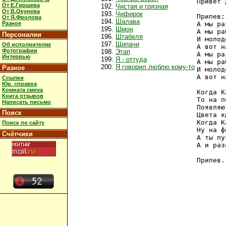
Привет 
От Е.Гиршева
Чистая и грязная
От В.Окунева
Чифирок
Припев:

От Я.Фролова
Шалава
Разное
А мы ра
Шмон
А мы ра
Персоналии
Штабеля
И молод
Щипачи
Об исполнителях
А вот н
Фотографии
Этап
А мы ра
Интервью
Я - оттуда
А мы ра
Я говорил люблю кому-то
Разное
И молод
А вот н
Ссылки
Юр. справка
Комната смеха
Когда К
Книга отзывов
То на п
Написать письмо
Появляю
Поиск
Цвета к
Когда К
Поиск по сайту
Ну на ф
Счётчики
А ты пу
А и раз