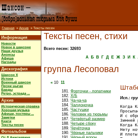
Главная
»
Архив
» Тексты песен
Тексты песен, стихи
Информация
Новости
Новое в шансоне
Всего песен: 32693
Наши друзья
Анонсы
А
Б
В
Г
Д
Е
Ж
З
И
К
Афиша
Награды
группа Лесоповал
Дискография
Шансон X
Истоки
«
10
11
Военный шансон
Штаб
Песни цыган
Барды
Форточки - лопатники
Ретро, эстрада ...
Х/Б
Исп.: гр
Архив
Ча-ча-ча
Чалдоночка
Когда К
Историческая справка
Частушки
Хорошая музыка
Просыпа
Афиши, постеры ...
Человек из тюрьмы
И с обр
Заметки
Четвёртый размер
Зимней 
Книги
Четыре сбоку
Когда К
Тексты песен
Чечёточка
Нету но
Фотоальбом
Чёрные пальчики
И плоты
Чёрный ворон
От Д.Анискевича