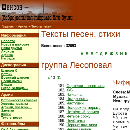
Главная
»
Архив
» Тексты песен
Тексты песен, стихи
Информация
Новости
Новое в шансоне
Всего песен: 32693
Наши друзья
Анонсы
А
Б
В
Г
Д
Е
Ж
З
И
К
Афиша
Награды
группа Лесоповал
Дискография
Шансон X
Истоки
«
10
11
Военный шансон
Чифи
Песни цыган
Барды
Форточки - лопатники
Ретро, эстрада ...
Х/Б
Слова: М
Архив
Ча-ча-ча
Музыка:
Чалдоночка
Историческая справка
Исп.: гр
Частушки
Хорошая музыка
Афиши, постеры ...
Человек из тюрьмы
Вы пред
Заметки
Четвёртый размер
Духота 
Книги
Четыре сбоку
Чё там 
Тексты песен
Чечёточка
Время ч
Фотоальбом
Чёрные пальчики
Чё там 
Чёрный ворон
От Д.Анискевича