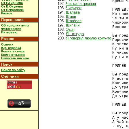
Время ч
От Е.Гиршева
Чистая и грязная
От В.Окунева
Чифирок
ПРИПЕВ:

От Я.Фролова
Шалава
Разное
Котелок
Шмон
Чё ты в
Персоналии
Штабеля
Чифирок
Щипачи
Об исполнителях
Больше 
Фотографии
Этап
Интервью
Я - оттуда
Вы пред
Я говорил люблю кому-то
Разное
Пересчи
И число
Ссылки
Юр. справка
Ну ни в
Комната смеха
И число
Книга отзывов
Ну ни в
Написать письмо
Поиск
ПРИПЕВ

Поиск по сайту
Вы пред
Счётчики
И вот-в
Кончили
До утра
Кончили
До утра
ПРИПЕВ

Вы пред
А у нас
А чай н
- Ну, н