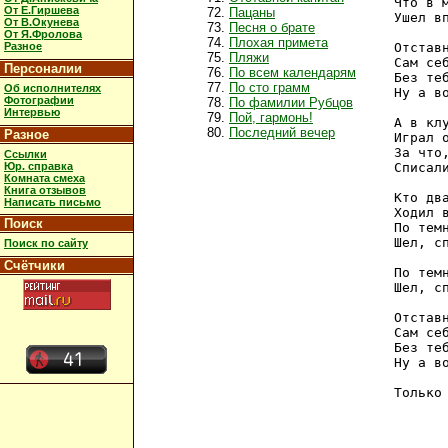
   Что в м
От Е.Гиршева
Пацаны
   Ушел вп
От В.Окунева
Песня о брате
От Я.Фролова
Плохая примета
Разное
   Отставн
Пляжи
   Сам се
Персоналии
По всем календарям
   Без те
По сто грамм
Об исполнителях
   Ну а в
Фотографии
По фамилии Рубцов
Интервью
Пой, гармонь!
   А в клу
Последний вечер
Разное
   Играл о
   За что,
Ссылки
Юр. справка
   Списали
Комната смеха
Книга отзывов
   Кто два
Написать письмо
   Ходил в
Поиск
   По темн
   Шел, сп
Поиск по сайту
Счётчики
   По темн
   Шел, сп
   Отставн
   Сам се
   Без те
   Ну а в
   Только