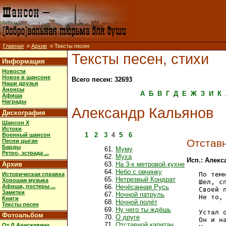
Главная
»
Архив
» Тексты песен
Тексты песен, стихи
Информация
Новости
Новое в шансоне
Всего песен: 32693
Наши друзья
Анонсы
А
Б
В
Г
Д
Е
Ж
З
И
К
Афиша
Награды
Александр Кальянов
Дискография
Шансон X
Истоки
1
2
3
4
5
6
Военный шансон
Отстав
Песни цыган
Барды
Муму
Ретро, эстрада ...
Муха
Исп.: Алек
Архив
На 3-х метровой кухне
Небо с овчинку
   По темн
Историческая справка
Нетрезвый Кондрат
Хорошая музыка
   Шел, сп
Афиши, постеры ...
Нечёсанная Русь
   Своей п
Заметки
Ночной патруль
   Не то, 
Книги
Ночной полёт
Тексты песен
Ну чего ты ждёшь
   Устал о
Фотоальбом
О друге
   Он и на
Отставной капитан
От Д.Анискевича