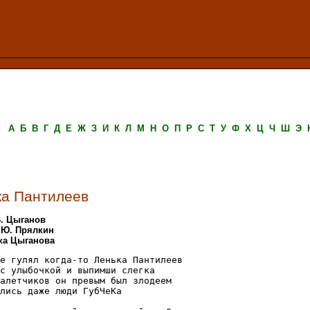
А
Б
В
Г
Д
Е
Ж
З
И
К
Л
М
Н
О
П
Р
С
Т
У
Ф
Х
Ц
Ч
Ш
Э
ка Пантилеев
В. Цыганов
 Ю. Прялкин
ика Цыганова
е гулял когда-то Ленька Пантилеев

с улыбочкой и выпимши слегка

алетчиков он превым был злодеем

лись даже люди ГубЧеКа
