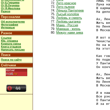
Лишь то
От Е.Гиршева
Лето красное
Луна на
От В.Окунева
Лето пьяное
В карма
От Я.Фролова
Лёнька Пантилеев
Разное
На дело
Лысый колобок
Персоналии
Любовь и смерть
Ах, Лен
Любовь-цыганка
Об исполнителях
Жить ве
Фотографии
Мама - Россия
Но Леня
Интервью
Мамаша - жизнь
В Москв
Между нами зима
Разное
И вот о
Ссылки
Юр. справка
Чекисты
Комната смеха
Но на в
Книга отзывов
На этот
Написать письмо
Поиск
Как гов
Но подв
Поиск по сайту
У Панти
Счётчики
Он конч
Ах, Лен
Жить ве
Но Леня
В Москв
И в наш
Все рэк
О Панти
И за ег