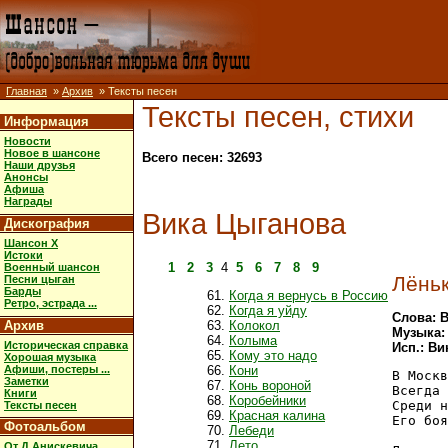
Главная
»
Архив
» Тексты песен
Тексты песен, стихи
Информация
Новости
Новое в шансоне
Всего песен: 32693
Наши друзья
Анонсы
Афиша
Награды
Вика Цыганова
Дискография
Шансон X
Истоки
1
2
3
4
5
6
7
8
9
Военный шансон
Лёнь
Песни цыган
Барды
Когда я вернусь в Россию
Ретро, эстрада ...
Когда я уйду
Слова: 
Архив
Колокол
Музыка:
Колыма
Историческая справка
Исп.: В
Кому это надо
Хорошая музыка
Афиши, постеры ...
Кони
В Москв
Заметки
Конь вороной
Всегда 
Книги
Коробейники
Среди н
Тексты песен
Красная калина
Его боя
Фотоальбом
Лебеди
Лето
От Д.Анискевича