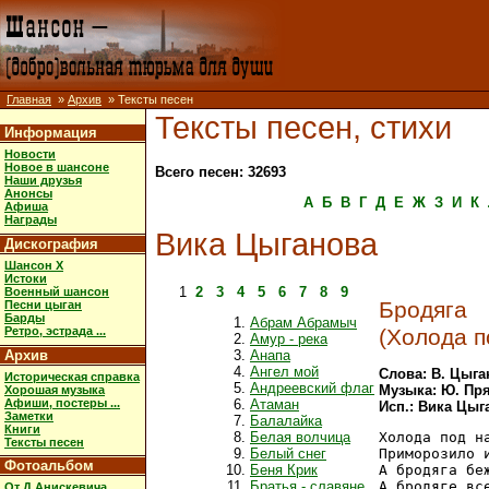
Главная
»
Архив
» Тексты песен
Тексты песен, стихи
Информация
Новости
Новое в шансоне
Всего песен: 32693
Наши друзья
Анонсы
А
Б
В
Г
Д
Е
Ж
З
И
К
Афиша
Награды
Вика Цыганова
Дискография
Шансон X
Истоки
1
2
3
4
5
6
7
8
9
Военный шансон
Бродяга
Песни цыган
Барды
Абрам Абрамыч
(Холода п
Ретро, эстрада ...
Амур - река
Архив
Анапа
Ангел мой
Слова: В. Цыга
Историческая справка
Андреевский флаг
Музыка: Ю. Пр
Хорошая музыка
Афиши, постеры ...
Атаман
Исп.: Вика Цыг
Заметки
Балалайка
Книги
Белая волчица
Холода под на
Тексты песен
Белый снег
Приморозило и
Фотоальбом
Беня Крик
А бродяга беж
Братья - славяне
А бродяге все
От Д.Анискевича