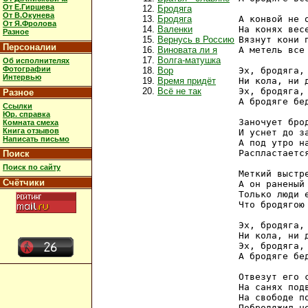
От Е.Гиршева
Бродяга
От В.Окунева
Бродяга
А конвой не о
От Я.Фролова
Валенки
На конях весе
Разное
Вернусь в Россию
Вязнут кони п
Персоналии
Виновата ли я
А метель все 
Волга-матушка
Об исполнителях
Фотографии
Вор
Эх, бродяга, 
Интервью
Время придёт
Ни кола, ни д
Всё не так
Эх, бродяга, 
Разное
А бродяге бед
Ссылки
Юр. справка
Заночует брод
Комната смеха
Книга отзывов
И уснет до за
Написать письмо
А под утро на
Распластается
Поиск
Поиск по сайту
Меткий выстре
Счётчики
А он раненый 
Только люди е
Что бродягою 
Эх, бродяга, 
Ни кола, ни д
Эх, бродяга, 
А бродяге бед
Отвезут его с
На санях подв
На свободе по
Побродяжил не