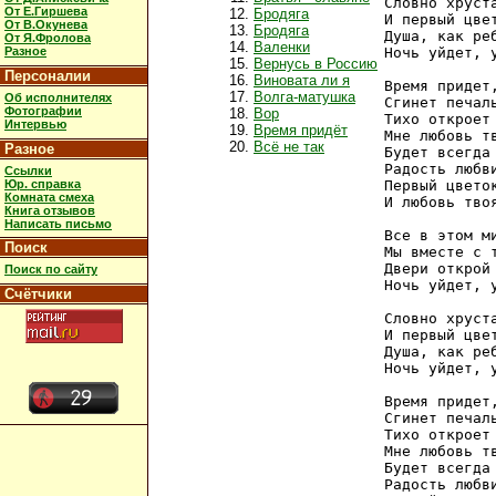
Словно хруста
От Е.Гиршева
Бродяга
И первый цвет
От В.Окунева
Бродяга
Душа, как реб
От Я.Фролова
Валенки
Разное
Ночь уйдет, у
Вернусь в Россию
Персоналии
Виновата ли я
Время придет,
Волга-матушка
Об исполнителях
Сгинет печаль
Фотографии
Вор
Тихо откроет 
Интервью
Время придёт
Мне любовь тв
Всё не так
Разное
Будет всегда 
Радость любви
Ссылки
Юр. справка
Первый цветок
Комната смеха
И любовь твоя
Книга отзывов
Написать письмо
Все в этом ми
Поиск
Мы вместе с т
Двери открой 
Поиск по сайту
Ночь уйдет, у
Счётчики
Словно хруста
И первый цвет
Душа, как реб
Ночь уйдет, у
Время придет,
Сгинет печаль
Тихо откроет 
Мне любовь тв
Будет всегда 
Радость любви