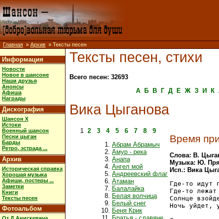
Главная
»
Архив
» Тексты песен
Тексты песен, стихи
Информация
Новости
Новое в шансоне
Всего песен: 32693
Наши друзья
Анонсы
А
Б
В
Г
Д
Е
Ж
З
И
К
Афиша
Награды
Вика Цыганова
Дискография
Шансон X
Истоки
1
2
3
4
5
6
7
8
9
Военный шансон
Время пр
Песни цыган
Барды
Абрам Абрамыч
Ретро, эстрада ...
Амур - река
Слова: В. Цыга
Архив
Анапа
Музыка: Ю. Пр
Ангел мой
Историческая справка
Исп.: Вика Цыг
Андреевский флаг
Хорошая музыка
Афиши, постеры ...
Атаман
Где-то идут п
Заметки
Балалайка
Где-то лежат 
Книги
Белая волчица
Солнце взойде
Тексты песен
Белый снег
Ночь уйдет, у
Фотоальбом
Беня Крик
Братья - славяне
От Д.Анискевича