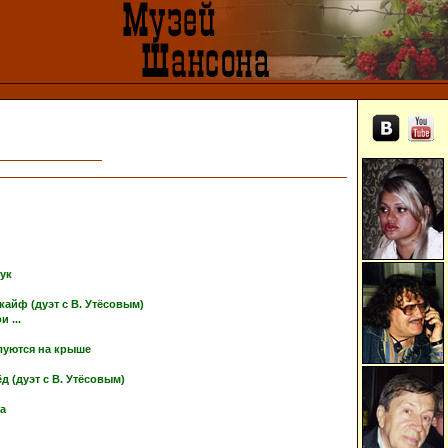
тук
кайф (дуэт с В. Утёсовым)
 ...
луются на крыше
 (дуэт с В. Утёсовым)
ка