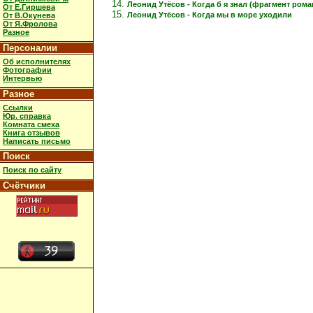
Леонид Утёсов - Когда б я знал (фрагмент рома
От Е.Гиршева
Леонид Утёсов - Когда мы в море уходили
От В.Окунева
От Я.Фролова
Разное
Персоналии
Об исполнителях
Фотографии
Интервью
Разное
Ссылки
Юр. справка
Комната смеха
Книга отзывов
Написать письмо
Поиск
Поиск по сайту
Счётчики