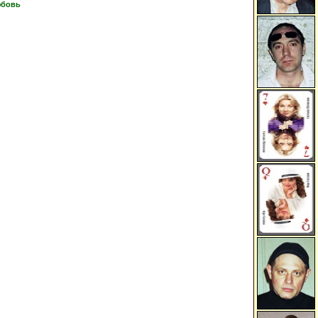
юбовь