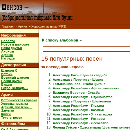
Главная
»
Архив
» Хорошая музыка (MP3)
Информация
К списку альбомов
»
Новости
Новое в шансоне
Наши друзья
Анонсы
Афиша
15 популярных песен
Награды
Дискография
за последнюю неделю
Шансон X
Истоки
Александр Раю - Шумная свадьба
Военный шансон
Александръ Поручикъ - Шурик
Песни цыган
Татьяна Иванова - Ехали цыгане
Барды
Ретро, эстрада ...
Александр Розенбаум - Афганская вьюга
Владимир Воронов - Судьба
Архив
Александр Розенбаум - Одиночество
Историческая справка
Александръ Поручикъ - Шала-ла-ла
Хорошая музыка
Александр Розенбаум - Глухари
Афиши, постеры ...
Александр Розенбаум - Казачья
Заметки
Книги
Александр Розенбаум - Утиная охота
Тексты песен
Александр Розенбаум - Реквием
Александр Розенбаум - Лесосплав
Фотоальбом
Леонид Утёсов - Одесса-мама (фрагмент куплет
От Д.Анискевича