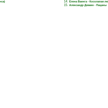
нса)
Елена Ваенга - Косолапая л
Александр Дюмин - Пацаны