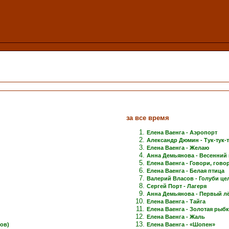
за все время
Елена Ваенга - Аэропорт
Александр Дюмин - Тук-тук-
Елена Ваенга - Желаю
Анна Демьянова - Весенний 
Елена Ваенга - Говори, говори
Елена Ваенга - Белая птица
Валерий Власов - Голуби це
Сергей Порт - Лагеря
Анна Демьянова - Первый лёд
Елена Ваенга - Тайга
Елена Ваенга - Золотая рыб
Елена Ваенга - Жаль
ов)
Елена Ваенга - «Шопен»