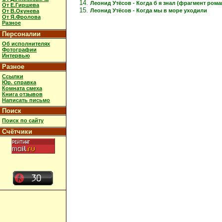
Леонид Утёсов - Когда б я знал (фрагмент рома
От Е.Гиршева
Леонид Утёсов - Когда мы в море уходили
От В.Окунева
От Я.Фролова
Разное
Персоналии
Об исполнителях
Фотографии
Интервью
Разное
Ссылки
Юр. справка
Комната смеха
Книга отзывов
Написать письмо
Поиск
Поиск по сайту
Счётчики