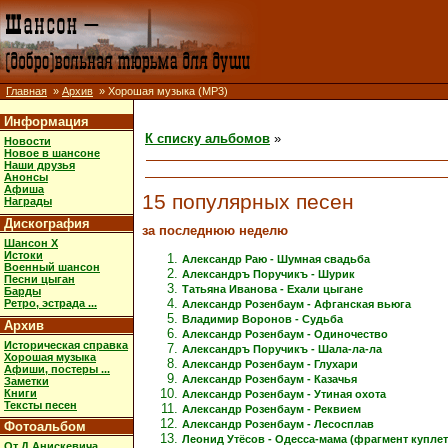
Главная
»
Архив
» Хорошая музыка (MP3)
Информация
К списку альбомов
»
Новости
Новое в шансоне
Наши друзья
Анонсы
Афиша
15 популярных песен
Награды
Дискография
за последнюю неделю
Шансон X
Истоки
Александр Раю - Шумная свадьба
Военный шансон
Александръ Поручикъ - Шурик
Песни цыган
Татьяна Иванова - Ехали цыгане
Барды
Ретро, эстрада ...
Александр Розенбаум - Афганская вьюга
Владимир Воронов - Судьба
Архив
Александр Розенбаум - Одиночество
Историческая справка
Александръ Поручикъ - Шала-ла-ла
Хорошая музыка
Александр Розенбаум - Глухари
Афиши, постеры ...
Александр Розенбаум - Казачья
Заметки
Книги
Александр Розенбаум - Утиная охота
Тексты песен
Александр Розенбаум - Реквием
Александр Розенбаум - Лесосплав
Фотоальбом
Леонид Утёсов - Одесса-мама (фрагмент куплет
От Д.Анискевича