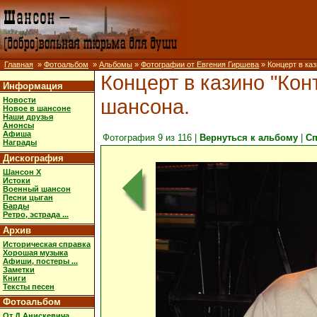
Главная
»
Фотоальбом
»
Альбомы
»
Фотографии от Евгения Гиршева
» Концерт в каз
Концерт в казино "Конт
Информация
шансона.
Новости
Новое в шансоне
Наши друзья
Анонсы
Афиша
Фотография 9 из 116 |
Вернуться к альбому
|
Сп
Награды
Дискография
Шансон X
Истоки
Военный шансон
Песни цыган
Барды
Ретро, эстрада ...
Архив
Историческая справка
Хорошая музыка
Афиши, постеры ...
Заметки
Книги
Тексты песен
Фотоальбом
От Д.Анискевича