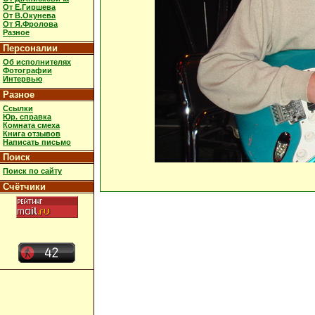
От Е.Гиршева
От В.Окунева
От Я.Фролова
Разное
Персоналии
Об исполнителях
Фотографии
Интервью
Разное
Ссылки
Юр. справка
Комната смеха
Книга отзывов
Написать письмо
Поиск
Поиск по сайту
Счётчики