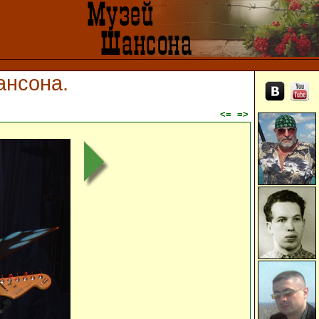
шансона.
<=
=>