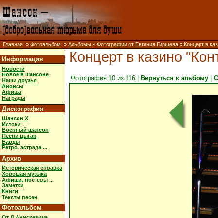
Главная
»
Фотоальбом
»
Альбомы
»
Фотографии от Евгения Гиршева
» Концерт в каз
Концерт в казино "Конт
Информация
Новости
Новое в шансоне
Фотография 10 из 116 |
Вернуться к альбому
|
С
Наши друзья
Анонсы
Афиша
Награды
Дискография
Шансон X
Истоки
Военный шансон
Песни цыган
Барды
Ретро, эстрада ...
Архив
Историческая справка
Хорошая музыка
Афиши, постеры ...
Заметки
Книги
Тексты песен
Фотоальбом
От Д.Анискевича