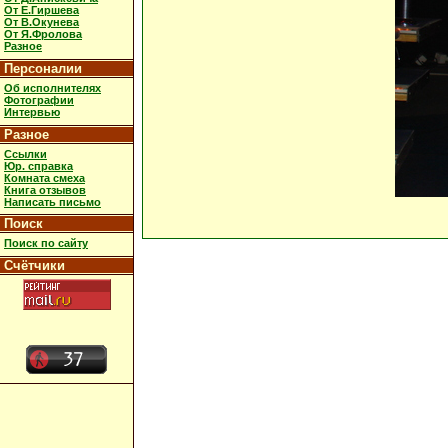
От Е.Гиршева
От В.Окунева
От Я.Фролова
Разное
Персоналии
Об исполнителях
Фотографии
Интервью
Разное
Ссылки
Юр. справка
Комната смеха
Книга отзывов
Написать письмо
Поиск
Поиск по сайту
Счётчики