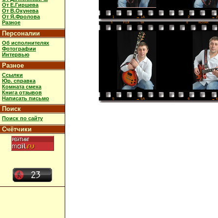
От Е.Гиршева
От В.Окунева
От Я.Фролова
2
→ 
1
→ 1A
Разное
5
FUJI
→ 5A
6
KODAK
→
Персоналии
Об исполнителях
Фотографии
Интервью
Разное
Ссылки
Юр. справка
Комната смеха
Книга отзывов
Написать письмо
6
→ 
5
→ 5A
Поиск
Поиск по сайту
Счётчики