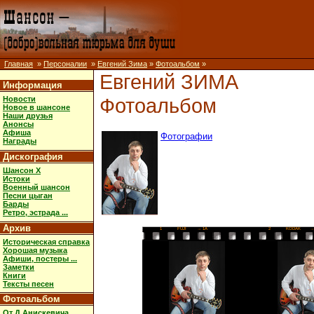
Главная
»
Персоналии
»
Евгений Зима
»
Фотоальбом
»
Евгений ЗИМА
Информация
Фотоальбом
Новости
Новое в шансоне
Наши друзья
Анонсы
Афиша
Фотографии
Награды
Дискография
Шансон X
Истоки
Военный шансон
Песни цыган
Барды
Ретро, эстрада ...
Архив
1
FUJI
→ 1A
2
KODAK
→
Историческая справка
Хорошая музыка
Афиши, постеры ...
Заметки
Книги
Тексты песен
Фотоальбом
От Д.Анискевича