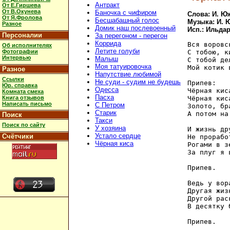
Антракт
От Е.Гиршева
От В.Окунева
Баночка с чифиром
Слова: И. 
От Я.Фролова
Бесшабашный голос
Музыка: И. 
Разное
Домик наш послевоенный
Исп.: Ильд
Персоналии
За перегоном - перегон
Коррида
Вся воровс
Об исполнителях
Летите голуби
С тобою, к
Фотографии
Интервью
Малыш
С тобой де
Моя татуировочка
Мой котик 
Разное
Напутствие любимой
Ссылки
Не суди - судим не будешь
Припев:

Юр. справка
Одесса
Чёрная кис
Комната смеха
Пасха
Книга отзывов
Чёрная кис
Написать письмо
С Петром
Золото, бр
Старик
А потом на
Поиск
Такси
Поиск по сайту
У хозяина
И жизнь др
Устало сердце
Счётчики
Не прорабо
Чёрная киса
Рогами в з
За плуг я 
Припев.

Ведь у вор
Другая жиз
Другой рас
В десятку 
Припев.
