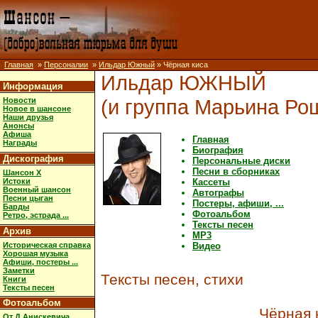
Главная
»
Персоналии
»
Ильдар Южный
» Чёрная киса
Ильдар ЮЖНЫЙ
Информация
(и группа Марьина Ро
Новости
Новое в шансоне
Наши друзья
Анонсы
Афиша
Главная
Награды
Биография
Дискография
Персональные диски
Песни в сборниках
Шансон X
Истоки
Кассеты
Военный шансон
Автографы
Песни цыган
Постеры, афиши, ...
Барды
Фотоальбом
Ретро, эстрада ...
Тексты песен
Архив
MP3
Историческая справка
Видео
Хорошая музыка
Афиши, постеры ...
Заметки
Тексты песен, стихи
Книги
Тексты песен
Фотоальбом
Чёрная 
От Д.Анискевича