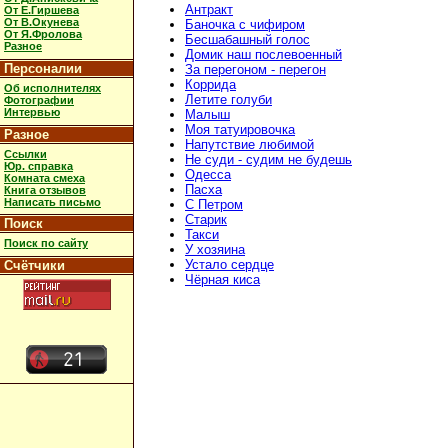
Антракт
От Е.Гиршева
От В.Окунева
Баночка с чифиром
От Я.Фролова
Бесшабашный голос
Разное
Домик наш послевоенный
Персоналии
За перегоном - перегон
Коррида
Об исполнителях
Летите голуби
Фотографии
Интервью
Малыш
Моя татуировочка
Разное
Напутствие любимой
Ссылки
Не суди - судим не будешь
Юр. справка
Одесса
Комната смеха
Пасха
Книга отзывов
Написать письмо
С Петром
Старик
Поиск
Такси
Поиск по сайту
У хозяина
Устало сердце
Счётчики
Чёрная киса