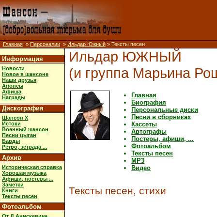
Главная
»
Персоналии
»
Ильдар Южный
» Тексты песен
Ильдар ЮЖНЫЙ
Информация
(и группа Марьина Ро
Новости
Новое в шансоне
Наши друзья
Анонсы
Афиша
Главная
Награды
Биография
Дискография
Персональные диски
Песни в сборниках
Шансон X
Истоки
Кассеты
Военный шансон
Автографы
Песни цыган
Постеры, афиши, ...
Барды
Фотоальбом
Ретро, эстрада ...
Тексты песен
Архив
MP3
Историческая справка
Видео
Хорошая музыка
Афиши, постеры ...
Заметки
Тексты песен, стихи
Книги
Тексты песен
Фотоальбом
От Д.Анискевича