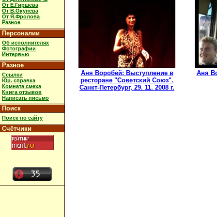
От Е.Гиршева
От В.Окунева
От Я.Фролова
Разное
Персоналии
Об исполнителях
Фотографии
Интервью
Разное
Аня Воробей: Выступление в
Аня В
Ссылки
ресторане "Советский Союз".
Юр. справка
Комната смеха
Санкт-Петербург, 29. 11. 2008 г.
Книга отзывов
Написать письмо
Поиск
Поиск по сайту
Счётчики