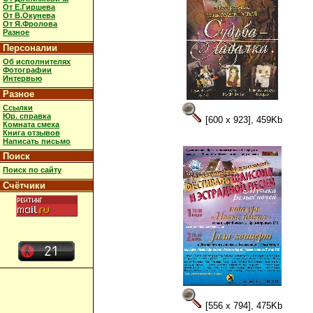
От Е.Гиршева
От В.Окунева
От Я.Фролова
Разное
Персоналии
Об исполнителях
Фотографии
Интервью
Разное
Ссылки
Юр. справка
[600 x 923], 459Kb
Комната смеха
Книга отзывов
Написать письмо
Поиск
Поиск по сайту
Счётчики
[556 x 794], 475Kb