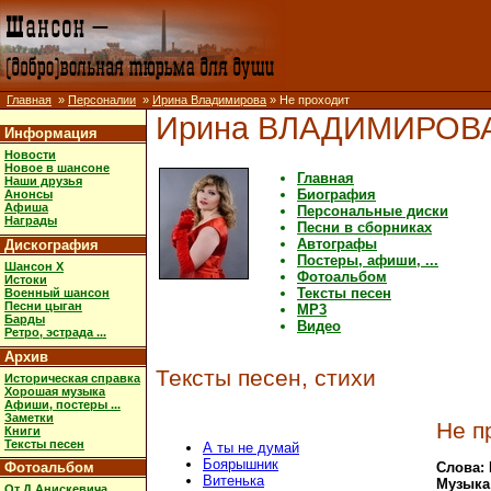
Главная
»
Персоналии
»
Ирина Владимирова
» Не проходит
Ирина ВЛАДИМИРОВ
Информация
Новости
Новое в шансоне
Главная
Наши друзья
Биография
Анонсы
Афиша
Персональные диски
Награды
Песни в сборниках
Автографы
Дискография
Постеры, афиши, ...
Шансон X
Фотоальбом
Истоки
Тексты песен
Военный шансон
Песни цыган
MP3
Барды
Видео
Ретро, эстрада ...
Архив
Тексты песен, стихи
Историческая справка
Хорошая музыка
Афиши, постеры ...
Заметки
Не п
Книги
Тексты песен
А ты не думай
Боярышник
Фотоальбом
Слова:
Витенька
Музыка
От Д.Анискевича