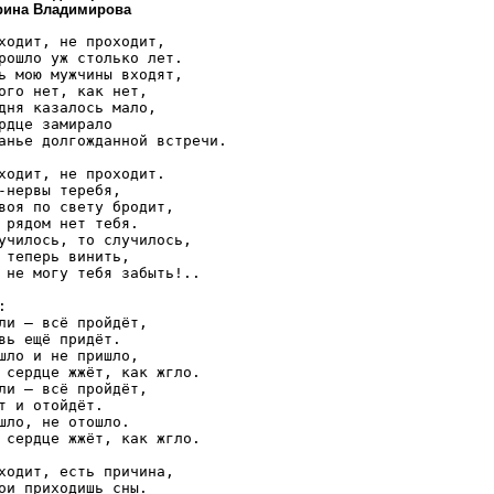
Ирина Владимирова
ходит, не проходит,

рошло уж столько лет.

ь мою мужчины входят,

ого нет, как нет,

дня казалось мало,

рдце замирало

анье долгожданной встречи.

ходит, не проходит.

-нервы теребя,

воя по свету бродит,

 рядом нет тебя.

училось, то случилось,

 теперь винить,

 не могу тебя забыть!..



ли – всё пройдёт,

вь ещё придёт.

шло и не пришло,

 сердце жжёт, как жгло.

ли – всё пройдёт,

т и отойдёт.

шло, не отошло.

 сердце жжёт, как жгло.

ходит, есть причина,

ои приходишь сны.
