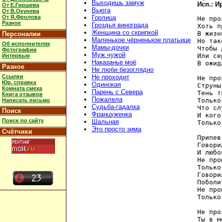
Выходишь замуж
Исп.: 
От Е.Гиршева
Вьюга
От В.Окунева
От Я.Фролова
Горлица
Не про
Разное
Гроздья винограда
Хоть п
Женщина со скрипкой
В жизн
Персоналии
Маленькое чёрненькое платьице
Но так
Об исполнителях
Мамы-дочки
Чтобы 
Фотографии
Муж чужой
Или се
Интервью
Наказанье моё
В ожид
Разное
Не люби безоглядно
Ссылки
Не проходит
Не про
Юр. справка
Одинокая
Струны
Комната смеха
Парень с Севера
Тень т
Книга отзывов
Пожалела
Только
Написать письмо
Судьба-гадалка
Что сл
Поиск
Француженка
И кого
Поиск по сайту
Шальная
Только
Это просто зима
Счётчики
Припев:
Говори
И любо
Не про
Только
Говори
Поболи
Не про
Только
Не про
Ты в м