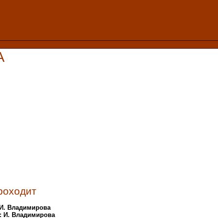
А
роходит
 И. Владимирова
: И. Владимирова