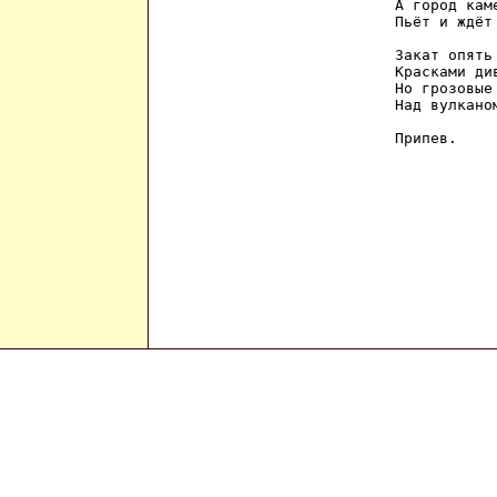
А город кам
Пьёт и ждёт 
Закат опять
Красками див
Но грозовые
Над вулканом
Припев.