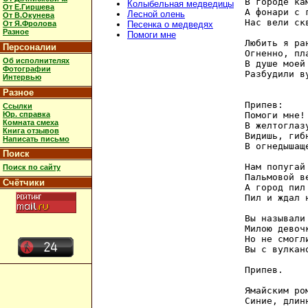
В городе кам
Колыбельная медведицы
От Е.Гиршева
А фонари с 
Лесной олень
От В.Окунева
Нас вели скв
От Я.Фролова
Песенка о медведях
Разное
Помоги мне
Любить я ра
Персоналии
Огненно, пла
Об исполнителях
В душе моей
Фотографии
Разбудили ву
Интервью
Разное
Припев:

Ссылки
Юр. справка
Помоги мне!
Комната смеха
В желтоглаз
Книга отзывов
Видишь, гиб
Написать письмо
В огнедышащ
Поиск
Нам попугай
Поиск по сайту
Пальмовой ве
Счётчики
А город пил
Пил и ждал н
Вы называли
Милою девочк
Но не смогл
Вы с вулкан
Припев.

Ямайским ро
Синие, длинн