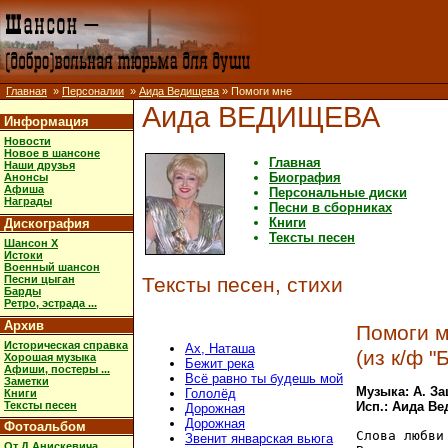
Главная
»
Персоналии
»
Аида Ведищева
» Помоги мне
Аида ВЕДИЩЕВА
Информация
Новости
Новое в шансоне
Главная
Наши друзья
Биография
Анонсы
Афиша
Персональные диски
Награды
Песни в сборниках
Книги
Дискография
Тексты песен
Шансон X
Истоки
Военный шансон
Песни цыган
Тексты песен, стихи
Барды
Ретро, эстрада ...
Архив
Помоги 
Историческая справка
Ах, Наташа
(из к/ф 
Хорошая музыка
Бежит pека
Афиши, постеры ...
Всё равно ты будешь мой
Заметки
Музыка: А. З
Гололёд
Книги
Тексты песен
Исп.: Аида В
Дорожная
Дорожная
Фотоальбом
Слова любви
Звенит январская вьюга
От Д.Анискевича