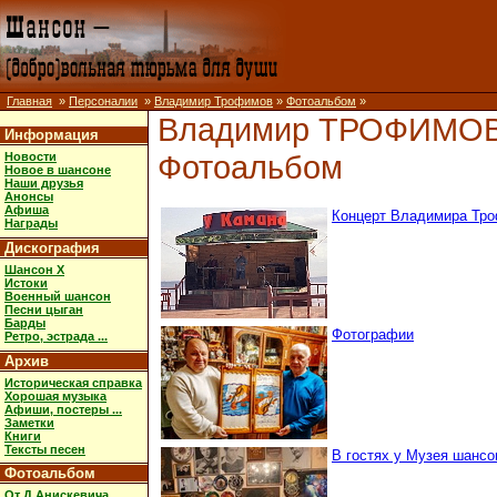
Главная
»
Персоналии
»
Владимир Трофимов
»
Фотоальбом
»
Владимир ТРОФИМО
Информация
Фотоальбом
Новости
Новое в шансоне
Наши друзья
Анонсы
Афиша
Концерт Владимира Трофи
Награды
Дискография
Шансон X
Истоки
Военный шансон
Песни цыган
Барды
Фотографии
Ретро, эстрада ...
Архив
Историческая справка
Хорошая музыка
Афиши, постеры ...
Заметки
Книги
Тексты песен
В гостях у Музея шансо
Фотоальбом
От Д.Анискевича