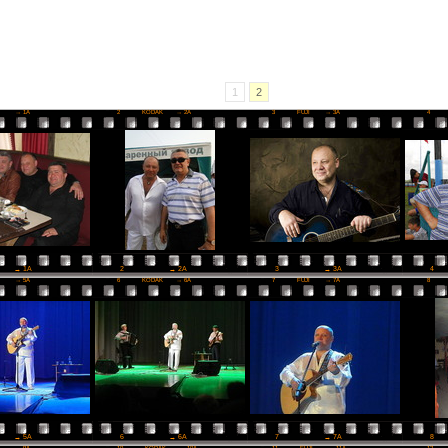
1
2
I
→ 1A
2
KODAK
→ 2A
3
FUJI
→ 3A
4
2
→ 2A
3
→ 3A
4
→ 1A
I
→ 5A
6
KODAK
→ 6A
7
FUJI
→ 7A
8
6
→ 6A
7
→ 7A
8
→ 5A