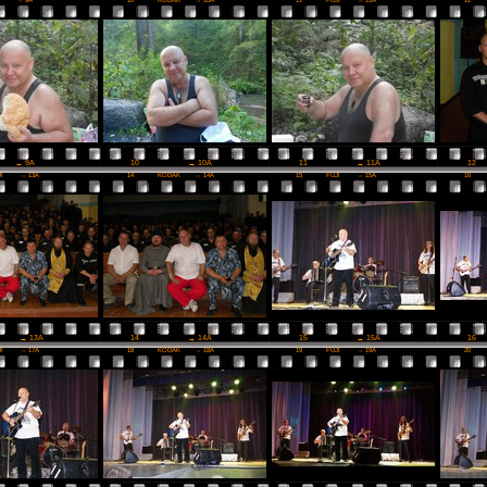
I
→ 9A
10
KODAK
→ 10A
11
FUJI
→ 11A
12
10
→ 10A
11
→ 11A
12
→ 9A
JI
→ 13A
14
KODAK
→ 14A
15
FUJI
→ 15A
16
14
→ 14A
15
→ 15A
16
→ 13A
JI
→ 17A
18
KODAK
→ 18A
19
FUJI
→ 19A
20