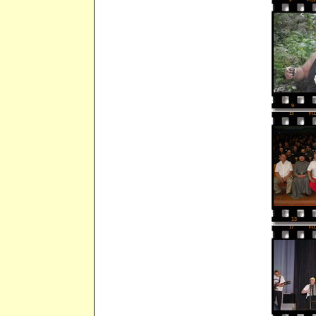
9
FUJ
9
13
FU
13
17
FU