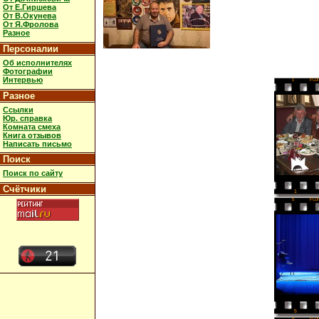
От Е.Гиршева
От В.Окунева
От Я.Фролова
Разное
Персоналии
Об исполнителях
Фотографии
Интервью
1
FUJ
Разное
Ссылки
Юр. справка
Комната смеха
Книга отзывов
Написать письмо
Поиск
Поиск по сайту
Счётчики
1
5
FUJ
5