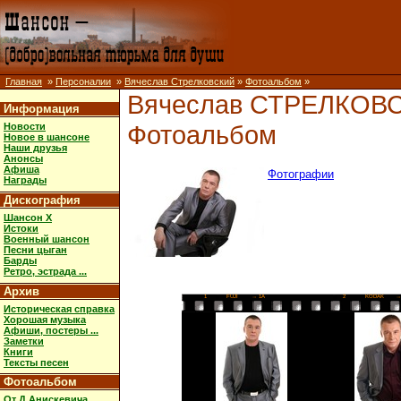
Главная
»
Персоналии
»
Вячеслав Стрелковский
»
Фотоальбом
»
Вячеслав СТРЕЛКОВ
Информация
Фотоальбом
Новости
Новое в шансоне
Наши друзья
Анонсы
Афиша
Фотографии
Награды
Дискография
Шансон X
Истоки
Военный шансон
Песни цыган
Барды
Ретро, эстрада ...
Архив
1
FUJI
→ 1A
2
KODAK
→
Историческая справка
Хорошая музыка
Афиши, постеры ...
Заметки
Книги
Тексты песен
Фотоальбом
От Д.Анискевича