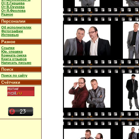
От Е.Гиршева
От В.Окунева
От Я.Фролова
2
→ 
1
→ 1A
Разное
5
FUJI
→ 5A
6
KODAK
→
Персоналии
Об исполнителях
Фотографии
Интервью
Разное
Ссылки
Юр. справка
Комната смеха
Книга отзывов
Написать письмо
6
→ 
5
→ 5A
9
FUJI
→ 9A
10
KODAK
Поиск
Поиск по сайту
Счётчики
10
→ 
9
→ 9A
13
FUJI
→ 13A
14
KODAK