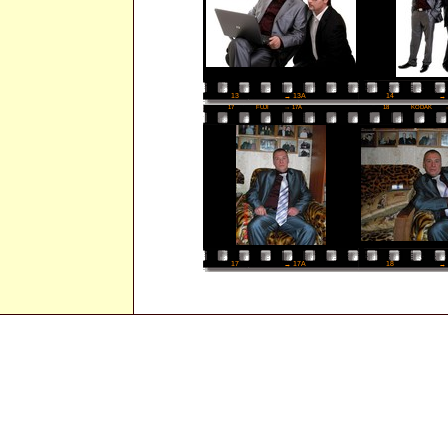
14
→ 
13
→ 13A
17
FUJI
→ 17A
18
KODAK
18
→ 
17
→ 17A