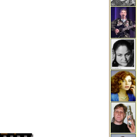
KODAK
→ 4A