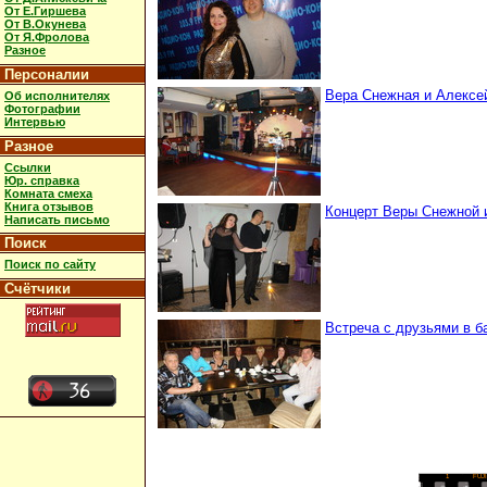
От Е.Гиршева
От В.Окунева
От Я.Фролова
Разное
Персоналии
Вера Снежная и Алексей
Об исполнителях
Фотографии
Интервью
Разное
Ссылки
Юр. справка
Комната смеха
Книга отзывов
Концерт Веры Снежной и
Написать письмо
Поиск
Поиск по сайту
Счётчики
Встреча с друзьями в ба
1
FUJ