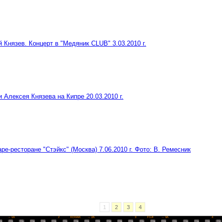
 Князев. Концерт в "Медяник CLUB" 3.03.2010 г.
 Алексея Князева на Кипре 20.03.2010 г.
ре-ресторане "Стэйкс" (Москва) 7.06.2010 г. Фото: В. Ремесник
1
2
3
4
I
→ 1A
2
KODAK
→ 2A
3
FUJI
→ 3A
4