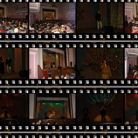
2
→ 2A
3
→ 3A
4
→ 1A
I
→ 5A
6
KODAK
→ 6A
7
FUJI
→ 7A
8
6
→ 6A
7
→ 7A
8
→ 5A
I
→ 9A
10
KODAK
→ 10A
11
FUJI
→ 11A
12
10
→ 10A
11
→ 11A
12
→ 9A
JI
→ 13A
14
KODAK
→ 14A
15
FUJI
→ 15A
16