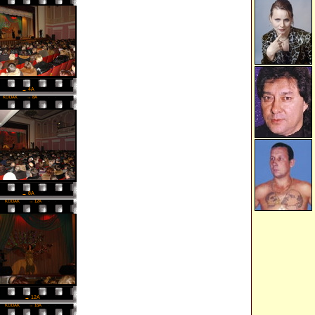
→ 4A
KODAK
→ 8A
→ 8A
KODAK
→ 12A
→ 12A
KODAK
→ 16A