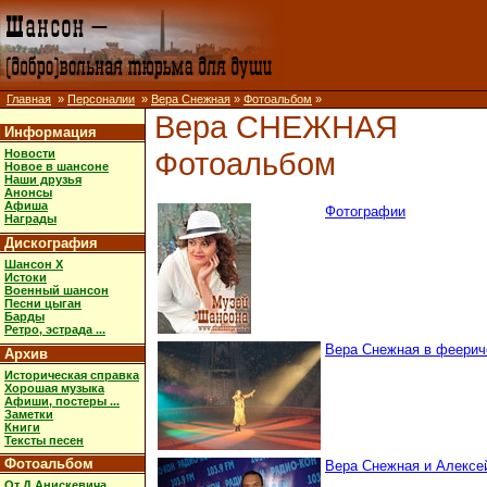
Главная
»
Персоналии
»
Вера Снежная
»
Фотоальбом
»
Вера СНЕЖНАЯ
Информация
Фотоальбом
Новости
Новое в шансоне
Наши друзья
Анонсы
Афиша
Фотографии
Награды
Дискография
Шансон X
Истоки
Военный шансон
Песни цыган
Барды
Ретро, эстрада ...
Вера Снежная в феериче
Архив
Историческая справка
Хорошая музыка
Афиши, постеры ...
Заметки
Книги
Тексты песен
Фотоальбом
Вера Снежная и Алексей 
От Д.Анискевича