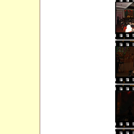
1
5
FUJ
5
9
FUJ
9
13
FU