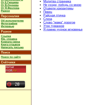
Молитва странника
От Е.Гиршева
Не уходи, побудь со мною
От В.Окунева
От Я.Фролова
Отцвели хризантемы
Разное
Певец
Райская птичка
Персоналии
Слеза
Об исполнителях
Слово "мама" дорогое
Фотографии
Утро туманное
Интервью
Я помню чудное мгновенье
Разное
Ссылки
Юр. справка
Комната смеха
Книга отзывов
Написать письмо
Поиск
Поиск по сайту
Счётчики