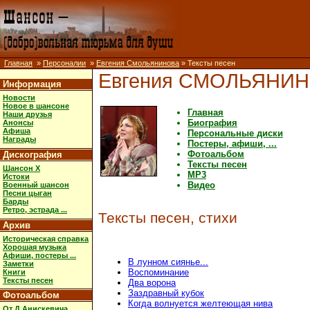
Главная
»
Персоналии
»
Евгения Смольянинова
» Тексты песен
Евгения СМОЛЬЯНИ
Информация
Новости
Новое в шансоне
Главная
Наши друзья
Биография
Анонсы
Афиша
Персональные диски
Награды
Постеры, афиши, ...
Фотоальбом
Дискография
Тексты песен
Шансон X
MP3
Истоки
Видео
Военный шансон
Песни цыган
Барды
Ретро, эстрада ...
Тексты песен, стихи
Архив
Историческая справка
Хорошая музыка
Афиши, постеры ...
В лунном сиянье...
Заметки
Воспоминание
Книги
Тексты песен
Два ворона
Заздравный кубок
Фотоальбом
Когда волнуется желтеющая нива
От Д.Анискевича