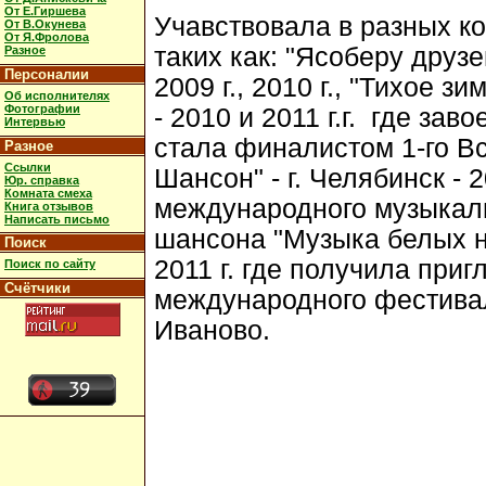
От Е.Гиршева
Учавствовала в разных к
От В.Окунева
От Я.Фролова
таких как: "Ясоберу друзей
Разное
Персоналии
2009 г., 2010 г., "Тихое з
Об исполнителях
Фотографии
- 2010 и 2011 г.г. где за
Интервью
стала финалистом 1-го В
Разное
Ссылки
Шансон" - г. Челябинск - 2
Юр. справка
Комната смеха
международного музыкаль
Книга отзывов
Написать письмо
шансона "Музыка белых н
Поиск
2011 г. где получила при
Поиск по сайту
Счётчики
международного фестиваля 
Иваново.