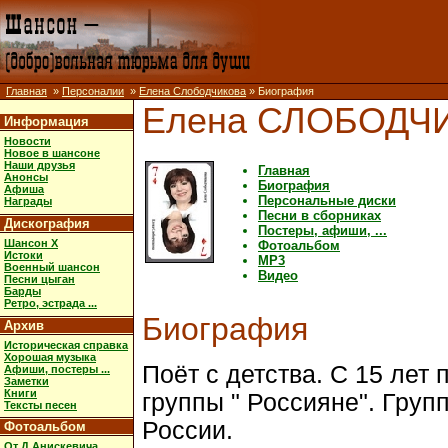
Главная
»
Персоналии
»
Елена Слободчикова
» Биография
Елена СЛОБОДЧ
Информация
Новости
Новое в шансоне
Наши друзья
Главная
Анонсы
Биография
Афиша
Персональные диски
Награды
Песни в сборниках
Дискография
Постеры, афиши, ...
Шансон X
Фотоальбом
Истоки
MP3
Военный шансон
Видео
Песни цыган
Барды
Ретро, эстрада ...
Биография
Архив
Историческая справка
Хорошая музыка
Поёт с детства. С 15 лет 
Афиши, постеры ...
Заметки
Книги
группы " Россияне". Груп
Тексты песен
России.
Фотоальбом
От Д.Анискевича