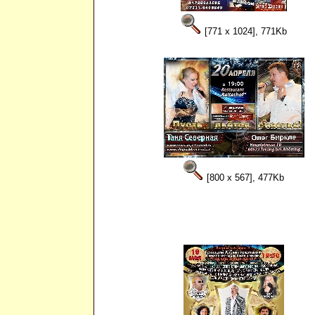
[771 x 1024], 771Kb
[800 x 567], 477Kb