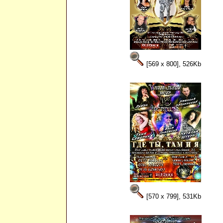
[569 x 800], 526Kb
[570 x 799], 531Kb