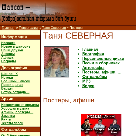
Главная
»
Персоналии
»
Таня Северная
» Постеры
Таня СЕВЕРНАЯ
Информация
Новости
Новое в шансоне
Главная
Наши друзья
Биография
Анонсы
Афиша
Персональные диски
Награды
Песни в сборниках
Автографы
Дискография
Постеры, афиши, ...
Шансон X
Фотоальбом
Истоки
MP3
Военный шансон
Песни цыган
Видео
Барды
Ретро, эстрада ...
Архив
Постеры, афиши ...
Историческая справка
Хорошая музыка
Афиши, постеры ...
Заметки
Книги
Тексты песен
Фотоальбом
От Д.Анискевича