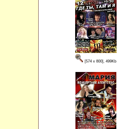
[574 x 800], 499Kb