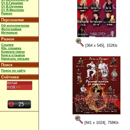
От Е.Гиршева
От В.Окунева
От Я.Фролова
Разное
Персоналии
Об исполнителях
Фотографии
Интервью
Разное
Ссылки
[364 x 545], 152Kb
Юр. справка
Комната смеха
Книга отзывов
Написать письмо
Поиск
Поиск по сайту
Счётчики
[841 x 1024], 758Kb