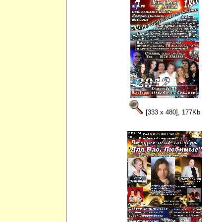
[333 x 480], 177Kb