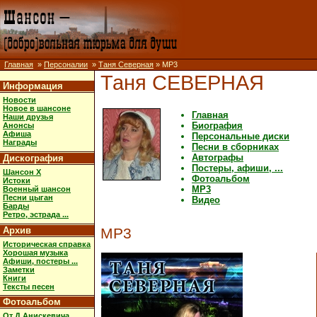
Главная
»
Персоналии
»
Таня Северная
» MP3
Таня СЕВЕРНАЯ
Информация
Новости
Новое в шансоне
Главная
Наши друзья
Биография
Анонсы
Афиша
Персональные диски
Награды
Песни в сборниках
Автографы
Дискография
Постеры, афиши, ...
Шансон X
Фотоальбом
Истоки
MP3
Военный шансон
Песни цыган
Видео
Барды
Ретро, эстрада ...
Архив
MP3
Историческая справка
Хорошая музыка
Афиши, постеры ...
Заметки
Книги
Тексты песен
Фотоальбом
От Д.Анискевича