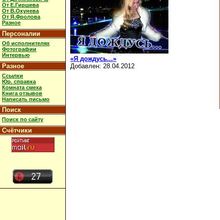
От Е.Гиршева
От В.Окунева
От Я.Фролова
Разное
Персоналии
Об исполнителях
Фотографии
Интервью
«Я дождусь...»
Разное
Добавлен: 28.04.2012
Ссылки
Юр. справка
Комната смеха
Книга отзывов
Написать письмо
Поиск
Поиск по сайту
Счётчики