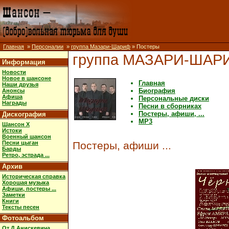
Главная
»
Персоналии
»
группа Мазари-Шариф
» Постеры
группа МАЗАРИ-ШАР
Информация
Новости
Новое в шансоне
Главная
Наши друзья
Биография
Анонсы
Афиша
Персональные диски
Награды
Песни в сборниках
Постеры, афиши, ...
Дискография
MP3
Шансон X
Истоки
Военный шансон
Песни цыган
Постеры, афиши ...
Барды
Ретро, эстрада ...
Архив
Историческая справка
Хорошая музыка
Афиши, постеры ...
Заметки
Книги
Тексты песен
Фотоальбом
От Д.Анискевича