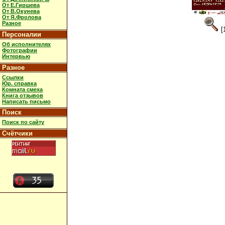
От Е.Гиршева
От В.Окунева
От Я.Фролова
Разное
[
Персоналии
Об исполнителях
Фотографии
Интервью
Разное
Ссылки
Юр. справка
Комната смеха
Книга отзывов
Написать письмо
Поиск
Поиск по сайту
Счётчики