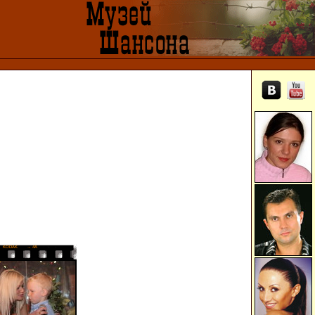
KODAK
→ 4A