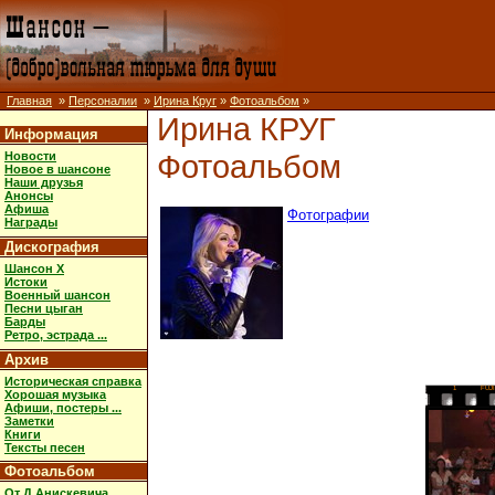
Главная
»
Персоналии
»
Ирина Круг
»
Фотоальбом
»
Ирина КРУГ
Информация
Фотоальбом
Новости
Новое в шансоне
Наши друзья
Анонсы
Афиша
Фотографии
Награды
Дискография
Шансон X
Истоки
Военный шансон
Песни цыган
Барды
Ретро, эстрада ...
Архив
Историческая справка
1
FUJ
Хорошая музыка
Афиши, постеры ...
Заметки
Книги
Тексты песен
Фотоальбом
От Д.Анискевича