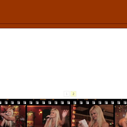
1
2
I
→ 1A
2
KODAK
→ 2A
3
FUJI
→ 3A
4