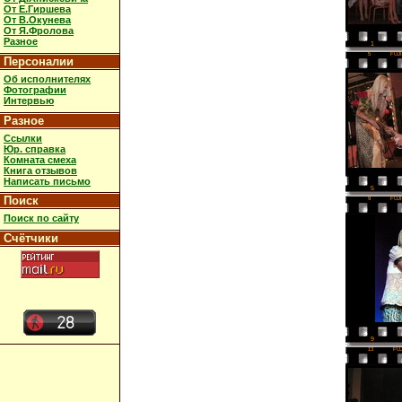
От Е.Гиршева
От В.Окунева
От Я.Фролова
Разное
1
5
FUJ
Персоналии
Об исполнителях
Фотографии
Интервью
Разное
Ссылки
Юр. справка
Комната смеха
Книга отзывов
Написать письмо
5
Поиск
9
FUJ
Поиск по сайту
Счётчики
9
13
FU