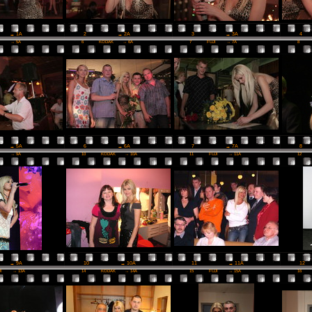
2
→ 2A
3
→ 3A
4
→ 1A
I
→ 5A
6
KODAK
→ 6A
7
FUJI
→ 7A
8
6
→ 6A
7
→ 7A
8
→ 5A
I
→ 9A
10
KODAK
→ 10A
11
FUJI
→ 11A
12
10
→ 10A
11
→ 11A
12
→ 9A
JI
→ 13A
14
KODAK
→ 14A
15
FUJI
→ 15A
16