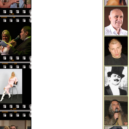
→ 4A
KODAK
→ 8A
→ 8A
KODAK
→ 12A
→ 12A
KODAK
→ 16A