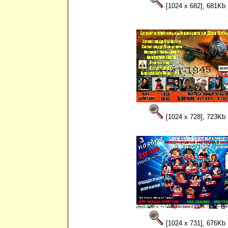
[1024 x 682], 681Kb
[1024 x 728], 723Kb
[1024 x 731], 676Kb