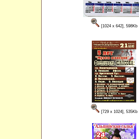
[1024 x 642], 598Kb
[729 x 1024], 535Kb