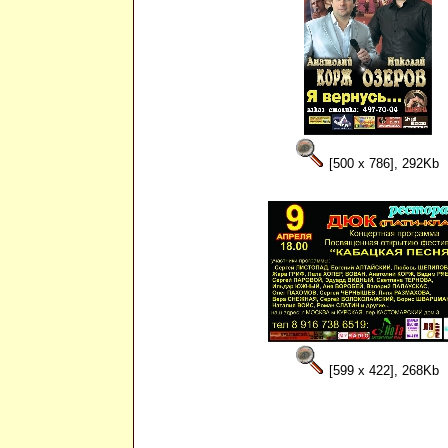
[500 x 786], 292Kb
[599 x 422], 268Kb