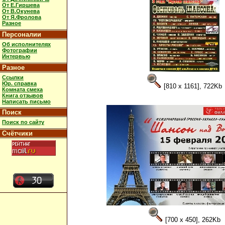
От Е.Гиршева
От В.Окунева
От Я.Фролова
Разное
Персоналии
Об исполнителях
Фотографии
Интервью
Разное
Ссылки
Юр. справка
[810 x 1161], 722Kb
Комната смеха
Книга отзывов
Написать письмо
Поиск
Поиск по сайту
Счётчики
[700 x 450], 262Kb