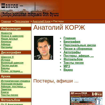
Главная
»
Персоналии
»
Анатолий Корж
» Постеры
Анатолий КОРЖ
Информация
Новости
Новое в шансоне
Главная
Наши друзья
Биография
Анонсы
Афиша
Персональные диски
Награды
Песни в сборниках
Автографы
Дискография
Постеры, афиши, ...
Шансон X
Фотоальбом
Истоки
Тексты песен
Военный шансон
Песни цыган
MP3
Барды
Видео
Ретро, эстрада ...
Архив
Постеры, афиши ...
Историческая справка
Хорошая музыка
Афиши, постеры ...
Заметки
Книги
Тексты песен
Фотоальбом
От Д.Анискевича