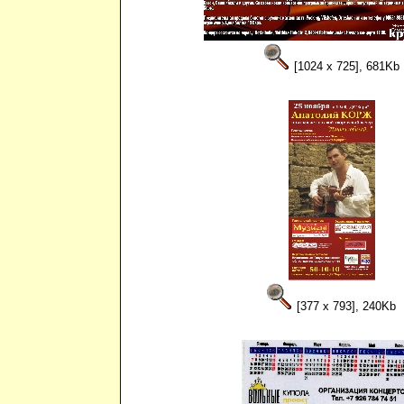
[1024 x 725], 681Kb
[377 x 793], 240Kb