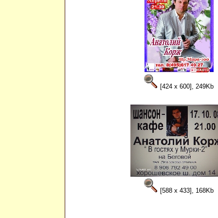
[424 x 600], 249Kb
[588 x 433], 168Kb