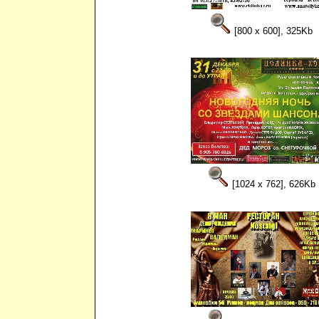
[800 x 600], 325Kb
[1024 x 762], 626Kb