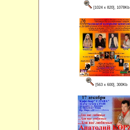
[1024 x 820], 1078Kb
[563 x 600], 300Kb