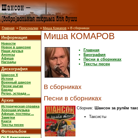
Главная
»
Персоналии
»
Миша Комаров
» В сборниках
Миша КОМАРОВ
Информация
Новости
Новое в шансоне
Главная
Наши друзья
Биография
Анонсы
Афиша
Песни в сборниках
Награды
Тексты песен
Дискография
Шансон X
Истоки
Военный шансон
В сборниках
Песни цыган
Барды
Ретро, эстрада ...
Песни в сборниках
Архив
Историческая справка
Сборник:
Шансон за рулём такси
Хорошая музыка
Афиши, постеры ...
Таксисты
Заметки
Книги
Тексты песен
Фотоальбом
От Д.Анискевича