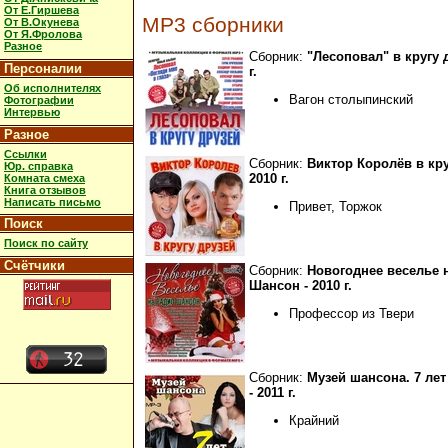
От Е.Гиршева
MP3 сборники
От В.Окунева
От Я.Фролова
Разное
Сборник:
"Лесоповал" в кругу д
Персоналии
г.
Об исполнителях
Вагон столыпинский
Фотографии
Интервью
Разное
Ссылки
Сборник:
Виктор Королёв в кру
Юр. справка
2010 г.
Комната смеха
Книга отзывов
Написать письмо
Привет, Торжок
Поиск
Поиск по сайту
Счётчики
Сборник:
Новогоднее веселье 
Шансон - 2010 г.
Профессор из Твери
Сборник:
Музей шансона. 7 лет
- 2011 г.
Крайний