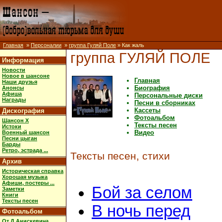
Главная
»
Персоналии
»
группа Гуляй Поле
» Как жаль
группа ГУЛЯЙ ПОЛЕ
Информация
Новости
Новое в шансоне
Главная
Наши друзья
Биография
Анонсы
Афиша
Персональные диски
Награды
Песни в сборниках
Кассеты
Дискография
Фотоальбом
Шансон X
Тексты песен
Истоки
Видео
Военный шансон
Песни цыган
Барды
Ретро, эстрада ...
Тексты песен, стихи
Архив
Историческая справка
Хорошая музыка
Афиши, постеры ...
Бой за селом
Заметки
Книги
Тексты песен
В ночь перед
Фотоальбом
От Д.Анискевича