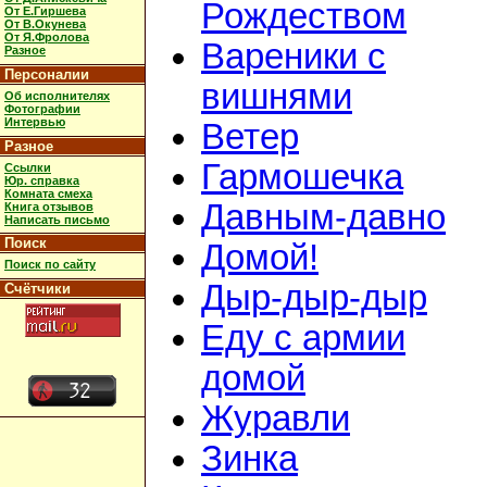
Рождеством
От Е.Гиршева
От В.Окунева
От Я.Фролова
Вареники с
Разное
Персоналии
вишнями
Об исполнителях
Фотографии
Интервью
Ветер
Разное
Гармошечка
Ссылки
Юр. справка
Комната смеха
Давным-давно
Книга отзывов
Написать письмо
Поиск
Домой!
Поиск по сайту
Дыр-дыр-дыр
Счётчики
Еду с армии
домой
Журавли
Зинка