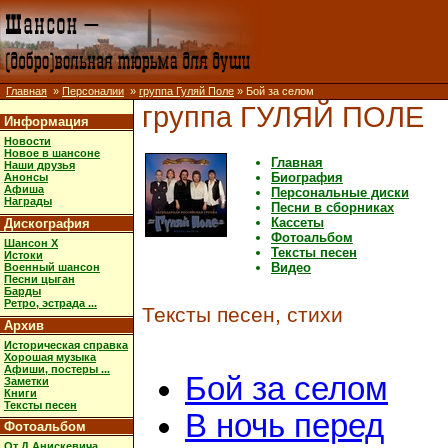
Главная
»
Персоналии
»
группа Гуляй Поле
» Бой за селом
группа ГУЛЯЙ ПОЛЕ
Информация
Новости
Новое в шансоне
Главная
Наши друзья
Биография
Анонсы
Афиша
Персональные диски
Награды
Песни в сборниках
Кассеты
Дискография
Фотоальбом
Шансон X
Тексты песен
Истоки
Видео
Военный шансон
Песни цыган
Барды
Ретро, эстрада ...
Тексты песен, стихи
Архив
Историческая справка
Хорошая музыка
Афиши, постеры ...
Бой за селом
Заметки
Книги
Тексты песен
В ночь перед
Фотоальбом
От Д.Анискевича