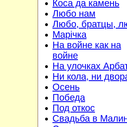
Коса да камень
Любо нам
Любо, братцы, л
Марiчка
На войне как на
войне
На улочках Арба
Ни кола, ни двор
Осень
Победа
Под откос
Свадьба в Мали