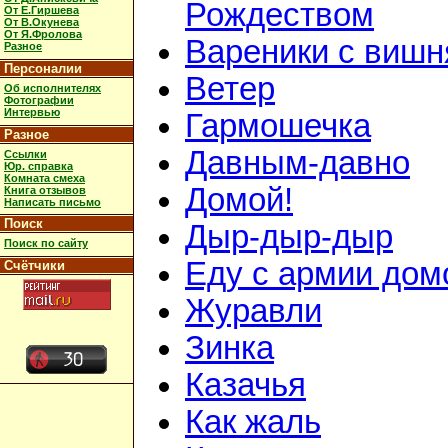
Рождеством
От Е.Гиршева
От В.Окунева
От Я.Фролова
Вареники с виш
Разное
Персоналии
Ветер
Об исполнителях
Фотографии
Интервью
Гармошечка
Разное
Давным-давно
Ссылки
Юр. справка
Комната смеха
Домой!
Книга отзывов
Написать письмо
Поиск
Дыр-дыр-дыр
Поиск по сайту
Еду с армии дом
Счётчики
Журавли
Зинка
Казачья
Как жаль