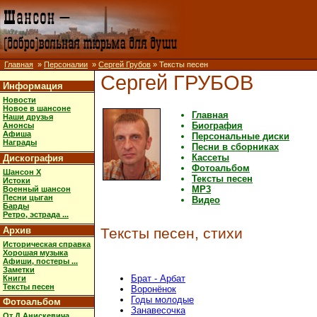
Главная
»
Персоналии
»
Сергей Грубов
» Тексты песен
Сергей ГРУБОВ
Информация
Новости
Новое в шансоне
Главная
Наши друзья
Биография
Анонсы
Афиша
Персональные диски
Награды
Песни в сборниках
Кассеты
Дискография
Фотоальбом
Шансон X
Тексты песен
Истоки
MP3
Военный шансон
Песни цыган
Видео
Барды
Ретро, эстрада ...
Архив
Тексты песен, стихи
Историческая справка
Хорошая музыка
Афиши, постеры ...
Заметки
Брат - Арбат
Книги
Тексты песен
Воронёнок
Годы молодые
Фотоальбом
Занавесочка
От Д.Анискевича