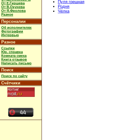
Пуля грешная
От Е.Гиршева
Родня
От В.Окунева
От Я.Фролова
Чёлка
Разное
Персоналии
Об исполнителях
Фотографии
Интервью
Разное
Ссылки
Юр. справка
Комната смеха
Книга отзывов
Написать письмо
Поиск
Поиск по сайту
Счётчики