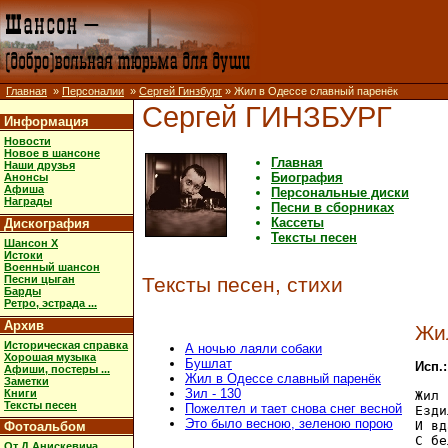
Главная
»
Персоналии
»
Сергей Гинзбург
» Жил в Одессе славный паренёк
Сергей ГИНЗБУРГ
Информация
Новости
Новое в шансоне
Главная
Наши друзья
Биография
Анонсы
Афиша
Персональные диски
Награды
Песни в сборниках
Кассеты
Дискография
Тексты песен
Шансон X
Истоки
Военный шансон
Песни цыган
Тексты песен, стихи
Барды
Ретро, эстрада ...
Архив
Жи
Историческая справка
А ночью лаяли собаки
Хорошая музыка
Бушлат
Исп.
Афиши, постеры ...
Жил в Одессе славный паренёк
Заметки
Зил - 130
Книги
Жил 
Тексты песен
Пожелтел и тает снова снег весной
Езди
Это было весною, зеленою порою
И вд
Фотоальбом
С бе
От Д.Анискевича