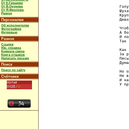
От Е.Гиршева
Голу
От В.Окунева
От Я.Фролова
Шуха
Разное
Круп
Дево
Персоналии
Об исполнителях
Чтоб
Фотографии
А бо
Интервью
И по
Разное
Так 
Ссылки
Юр. справка
Как 
Комната смеха
За р
Книга отзывов
Пись
Написать письмо
Дума
Поиск
Поиск по сайту
Но о
Не в
Счётчики
И на
У пр