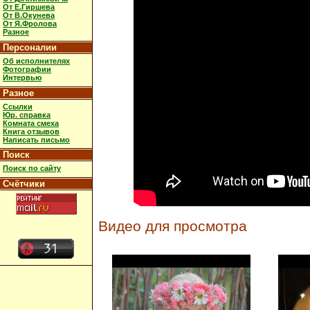
От Е.Гиршева
От В.Окунева
От Я.Фролова
Разное
Персоналии
Об исполнителях
Фотографии
Интервью
Разное
Ссылки
Юр. справка
Комната смеха
Книга отзывов
Написать письмо
Поиск
Поиск по сайту
Счётчики
Видео для просмотра