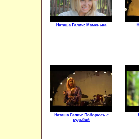
Наташа Галич: Маменька
Н
Наташа Галич: Поборюсь с
судьбой