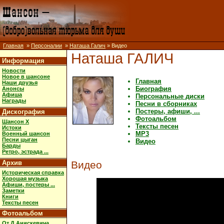
Главная
»
Персоналии
»
Наташа Галич
» Видео
Наташа ГАЛИЧ
Информация
Новости
Новое в шансоне
Главная
Наши друзья
Биография
Анонсы
Афиша
Персональные диски
Награды
Песни в сборниках
Постеры, афиши, ...
Дискография
Фотоальбом
Шансон X
Тексты песен
Истоки
MP3
Военный шансон
Песни цыган
Видео
Барды
Ретро, эстрада ...
Архив
Видео
Историческая справка
Хорошая музыка
Афиши, постеры ...
Заметки
Книги
Тексты песен
Фотоальбом
От Д.Анискевича