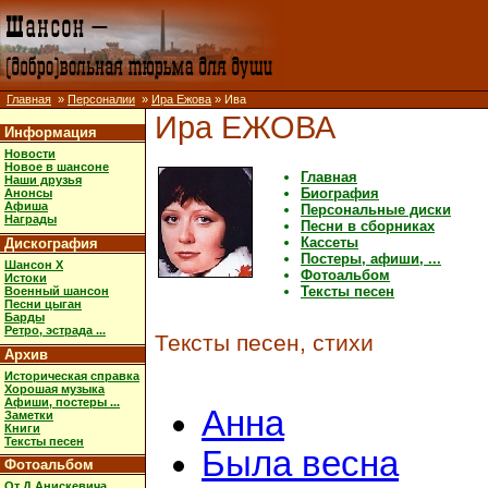
Главная
»
Персоналии
»
Ира Ежова
» Ива
Ира ЕЖОВА
Информация
Новости
Новое в шансоне
Главная
Наши друзья
Биография
Анонсы
Афиша
Персональные диски
Награды
Песни в сборниках
Кассеты
Дискография
Постеры, афиши, ...
Шансон X
Фотоальбом
Истоки
Тексты песен
Военный шансон
Песни цыган
Барды
Ретро, эстрада ...
Тексты песен, стихи
Архив
Историческая справка
Хорошая музыка
Афиши, постеры ...
Анна
Заметки
Книги
Тексты песен
Была весна
Фотоальбом
От Д.Анискевича