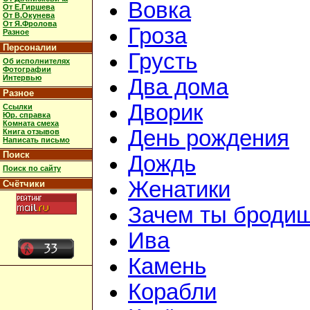
Вовка
От Е.Гиршева
От В.Окунева
От Я.Фролова
Гроза
Разное
Персоналии
Грусть
Об исполнителях
Фотографии
Интервью
Два дома
Разное
Дворик
Ссылки
Юр. справка
Комната смеха
День рождения
Книга отзывов
Написать письмо
Поиск
Дождь
Поиск по сайту
Женатики
Счётчики
Зачем ты броди
Ива
Камень
Корабли