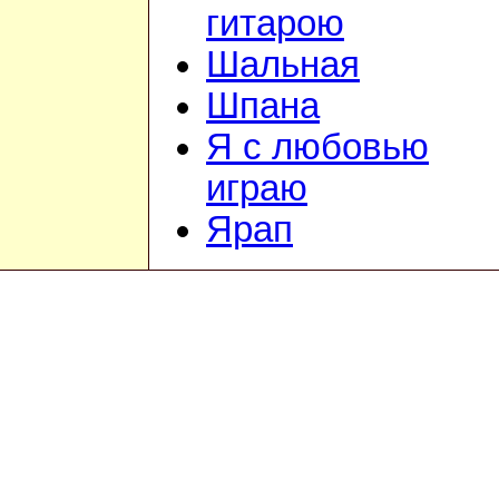
гитарою
Шальная
Шпана
Я с любовью
играю
Ярап