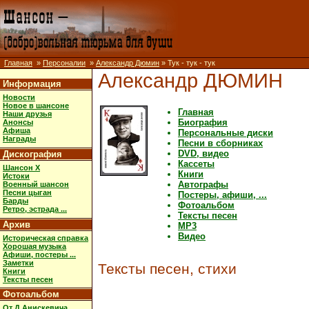
Главная
»
Персоналии
»
Александр Дюмин
» Тук - тук - тук
Александр ДЮМИН
Информация
Новости
Новое в шансоне
Главная
Наши друзья
Биография
Анонсы
Афиша
Персональные диски
Награды
Песни в сборниках
DVD, видео
Дискография
Кассеты
Шансон X
Книги
Истоки
Автографы
Военный шансон
Песни цыган
Постеры, афиши, ...
Барды
Фотоальбом
Ретро, эстрада ...
Тексты песен
Архив
MP3
Видео
Историческая справка
Хорошая музыка
Афиши, постеры ...
Заметки
Тексты песен, стихи
Книги
Тексты песен
Фотоальбом
От Д.Анискевича