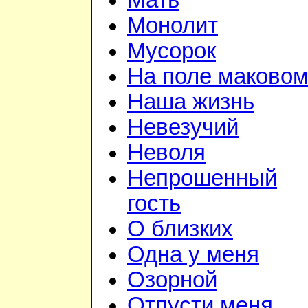
Мать
Монолит
Мусорок
На поле маково
Наша жизнь
Невезучий
Неволя
Непрошенный
гость
О близких
Одна у меня
Озорной
Отпусти меня