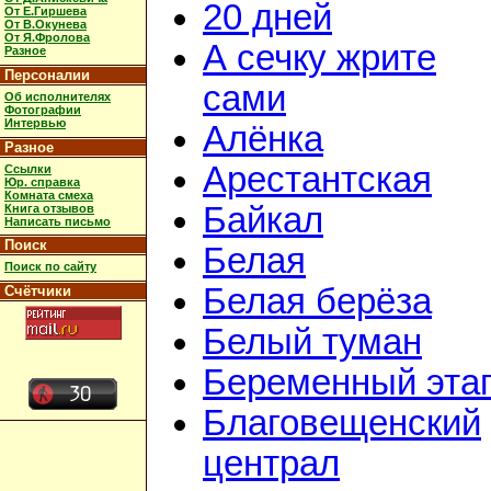
20 дней
От Е.Гиршева
От В.Окунева
От Я.Фролова
А сечку жрите
Разное
Персоналии
сами
Об исполнителях
Фотографии
Интервью
Алёнка
Разное
Арестантская
Ссылки
Юр. справка
Комната смеха
Байкал
Книга отзывов
Написать письмо
Поиск
Белая
Поиск по сайту
Белая берёза
Счётчики
Белый туман
Беременный эта
Благовещенский
централ